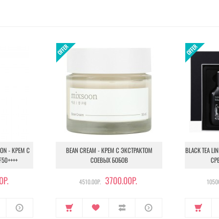
ION - КРЕМ С
BEAN CREAM - КРЕМ С ЭКСТРАКТОМ
BLACK TEA LI
F50++++
СОЕВЫХ БОБОВ
СР
0Р.
3700.00Р.
4510.00Р.
10500