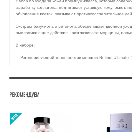
Набор по уходу за кожей премиум-класса, который содержи
выработку коллагена, подтягивает уставшую кожу, осветля
обновление клеток, оказывают противовоспалительное де
Экстракт бакучиола и ретинола обеспечивает двойной уход
омолаживающее действие - разглаживают морщины, повыша
В наборе:
Регенерирующий тонер против морщин Retinol Ultimate, 
Регенерирующая эмульсия против морщин Retinol Ultimat
Регенерирующий крем для лица против морщин Retinol Ul
Применение
: на очищенную кожу нанести тонер, затем эм
РЕКОМЕНДУЕМ