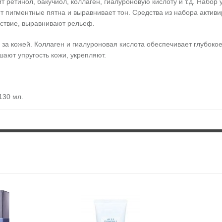
т ретинол, бакучиол, коллаген, гиалуроновую кислоту и т.д. Наб
ет пигментные пятна и выравнивает тон. Средства из набора актив
йствие, выравнивают рельеф.
 за кожей. Коллаген и гиалуроновая кислота обеспечивает глубок
ют упругость кожи, укрепляют.
130 мл,
e, 130 мл,
timate, 50 мл.
ульсию и крем.