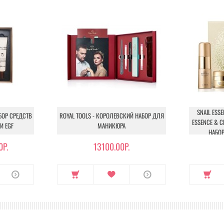
SNAIL ESSE
АБОР СРЕДСТВ
ROYAL TOOLS - КОРОЛЕВСКИЙ НАБОР ДЛЯ
ESSENCE & C
И EGF
МАНИКЮРА
НАБО
0Р.
13100.00Р.