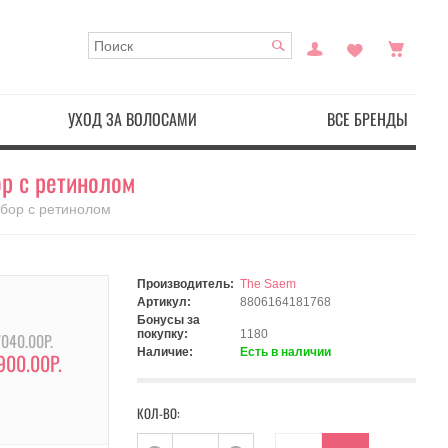
УХОД ЗА ВОЛОСАМИ
ВСЕ БРЕНДЫ
ор с ретинолом
набор с ретинолом
Производитель:
The Saem
Артикул:
8806164181768
Бонусы за
покупку:
1180
7040.00Р.
Наличие:
Есть в наличии
900.00Р.
КОЛ-ВО: