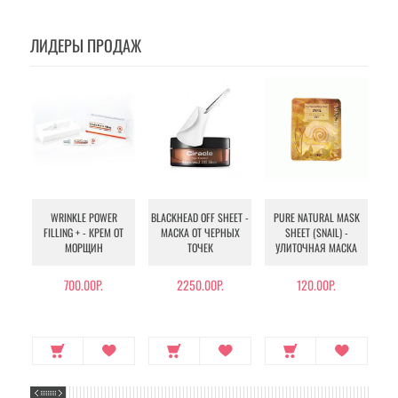
ЛИДЕРЫ ПРОДАЖ
WRINKLE POWER
BLACKHEAD OFF SHEET -
PURE NATURAL MASK
MU
FILLING + - КРЕМ ОТ
МАСКА ОТ ЧЕРНЫХ
SHEET (SNAIL) -
- 
МОРЩИН
ТОЧЕК
УЛИТОЧНАЯ МАСКА
Э
700.00Р.
2250.00Р.
120.00Р.