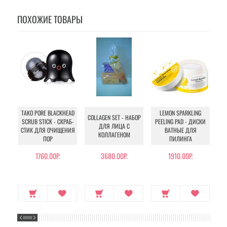
ПОХОЖИЕ ТОВАРЫ
TAKO PORE BLACKHEAD
LEMON SPARKLING
G
COLLAGEN SET - НАБОР
SCRUB STICK - СКРАБ-
PEELING PAD - ДИСКИ
ДЛЯ ЛИЦА С
СТИК ДЛЯ ОЧИЩЕНИЯ
ВАТНЫЕ ДЛЯ
П
КОЛЛАГЕНОМ
ПОР
ПИЛИНГА
1760.00Р.
3680.00Р.
1910.00Р.