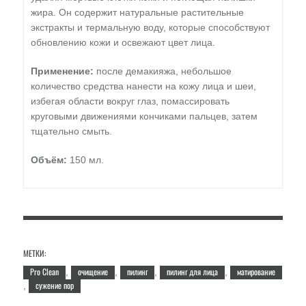
жира. Он содержит натуральные растительные
экстракты и термальную воду, которые способствуют
обновлению кожи и освежают цвет лица.
Применение:
после демакияжа, небольшое
количество средства нанести на кожу лица и шеи,
избегая области вокруг глаз, помассировать
круговыми движениями кончиками пальцев, затем
тщательно смыть.
Объём:
150 мл.
МЕТКИ:
Pro Clean
очищение
пилинг
пилинг для лица
матирование
,
,
,
,
сужение пор
,