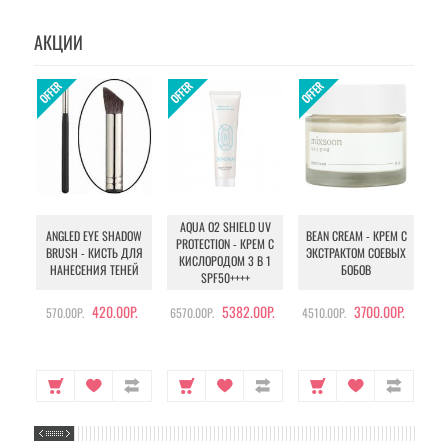
АКЦИИ
AQUA O2 SHIELD UV
B
ANGLED EYE SHADOW
BEAN CREAM - КРЕМ С
PROTECTION - КРЕМ С
BRUSH - КИСТЬ ДЛЯ
ЭКСТРАКТОМ СОЕВЫХ
КИСЛОРОДОМ 3 В 1
УХ
НАНЕСЕНИЯ ТЕНЕЙ
БОБОВ
SPF50++++
420.00Р.
5382.00Р.
3700.00Р.
570.00Р.
6570.00Р.
4510.00Р.
105