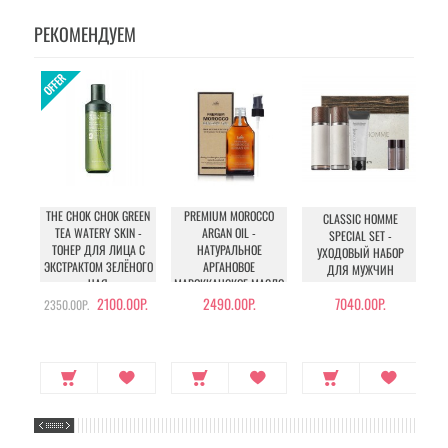
РЕКОМЕНДУЕМ
THE CHOK CHOK GREEN
PREMIUM MOROCCO
CLASSIC HOMME
C
TEA WATERY SKIN -
ARGAN OIL -
SPECIAL SET -
ТОНЕР ДЛЯ ЛИЦА С
НАТУРАЛЬНОЕ
УХОДОВЫЙ НАБОР
ЭКСТРАКТОМ ЗЕЛЁНОГО
АРГАНОВОЕ
ДЛЯ МУЖЧИН
ЧАЯ
МАРОККАНСКОЕ МАСЛО
ДЛЯ ВОЛОС
2100.00Р.
2490.00Р.
7040.00Р.
2350.00Р.