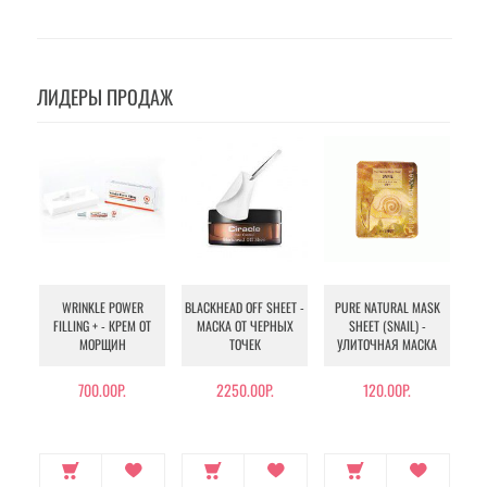
ЛИДЕРЫ ПРОДАЖ
WRINKLE POWER
BLACKHEAD OFF SHEET -
PURE NATURAL MASK
MU
FILLING + - КРЕМ ОТ
МАСКА ОТ ЧЕРНЫХ
SHEET (SNAIL) -
- 
МОРЩИН
ТОЧЕК
УЛИТОЧНАЯ МАСКА
Э
700.00Р.
2250.00Р.
120.00Р.