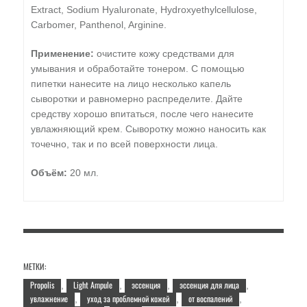
Extract, Sodium Hyaluronate, Hydroxyethylcellulose,
Carbomer, Panthenol, Arginine.
Применение:
очистите кожу средствами для
умывания и обработайте тонером. С помощью
пипетки нанесите на лицо несколько капель
сыворотки и равномерно распределите. Дайте
средству хорошо впитаться, после чего нанесите
увлажняющий крем. Сыворотку можно наносить как
точечно, так и по всей поверхности лица.
Объём:
20 мл.
МЕТКИ:
Propolis
Light Ampule
эссенция
эссенция для лица
,
,
,
,
увлажнение
уход за проблемной кожей
от воспалений
,
,
,