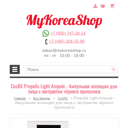
+7 (906) 747-26-14
+7 (495) 204-15-90
zakaz@mykoreashop.ru
пн - пт : 10.00 - 18.00
CosRX Propolis Light Ampule - Ампульная эссенция для
лица с экстрактом чёрного прополиса
»
»
» Propolis Light Ampule -
Главная
Все бренды
CosRX
Ампульная эссенция для лица с экстрактом чёрного
прополиса