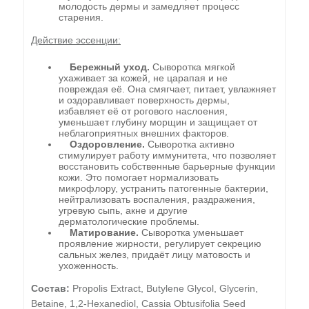
молодость дермы и замедляет процесс
старения.
Действие эссенции:
Бережный уход.
Сыворотка мягкой
ухаживает за кожей, не царапая и не
повреждая её. Она смягчает, питает, увлажняет
и оздоравливает поверхность дермы,
избавляет её от рогового наслоения,
уменьшает глубину морщин и защищает от
неблагоприятных внешних факторов.
Оздоровление.
Сыворотка активно
стимулирует работу иммунитета, что позволяет
восстановить собственные барьерные функции
кожи. Это помогает нормализовать
микрофлору, устранить патогенные бактерии,
нейтрализовать воспаления, раздражения,
угревую сыпь, акне и другие
дерматологические проблемы.
Матирование.
Сыворотка уменьшает
проявление жирности, регулирует секрецию
сальных желез, придаёт лицу матовость и
ухоженность.
Состав:
Propolis Extract, Butylene Glycol, Glycerin,
Betaine, 1,2-Hexanediol, Cassia Obtusifolia Seed