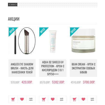
АКЦИИ
AQUA O2 SHIELD UV
B
ANGLED EYE SHADOW
BEAN CREAM - КРЕМ С
PROTECTION - КРЕМ С
BRUSH - КИСТЬ ДЛЯ
ЭКСТРАКТОМ СОЕВЫХ
КИСЛОРОДОМ 3 В 1
УХ
НАНЕСЕНИЯ ТЕНЕЙ
БОБОВ
SPF50++++
420.00Р.
5382.00Р.
3700.00Р.
570.00Р.
6570.00Р.
4510.00Р.
105