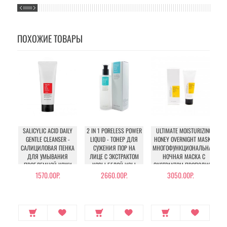
ПОХОЖИЕ ТОВАРЫ
SALICYLIC ACID DAILY
2 IN 1 PORELESS POWER
ULTIMATE MOISTURIZING
GENTLE CLEANSER -
LIQUID - ТОНЕР ДЛЯ
HONEY OVERNIGHT MASK -
RI
САЛИЦИЛОВАЯ ПЕНКА
СУЖЕНИЯ ПОР НА
МНОГОФУНКЦИОНАЛЬНАЯ
ДЛЯ УМЫВАНИЯ
ЛИЦЕ С ЭКСТРАКТОМ
НОЧНАЯ МАСКА С
МН
ПРОБЛЕМНОЙ КОЖИ
КОРЫ БЕЛОЙ ИВЫ
ЭКСТРАКТОМ ПРОПОЛИСА
Н
ЛИЦА
1570.00Р.
2660.00Р.
3050.00Р.