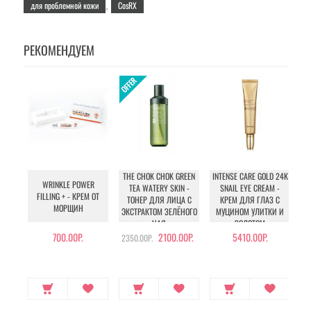
для проблемной кожи
CosRX
,
РЕКОМЕНДУЕМ
THE CHOK CHOK GREEN
INTENSE CARE GOLD 24K
WRINKLE POWER
TEA WATERY SKIN -
SNAIL EYE CREAM -
FILLING + - КРЕМ ОТ
ТОНЕР ДЛЯ ЛИЦА С
КРЕМ ДЛЯ ГЛАЗ С
МОРЩИН
ЭКСТРАКТОМ ЗЕЛЁНОГО
МУЦИНОМ УЛИТКИ И
ЧАЯ
ЗОЛОТОМ
М
700.00Р.
2100.00Р.
5410.00Р.
2350.00Р.