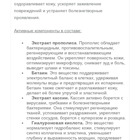
оздоравливает кожу, ускоряет заживление
повреждений и устраняет болезнетворные
проявления.
Активные компоненты в составе:
Экстракт прополиса
. Прополис обладает
бактерицидным, противовоспалительным,
регенерирующим и восстанавливающим
воздействием. Он укрепляет поверхность кожи,
оптимизирует микрофлору, снимает зуд и боль,
выводит шлаки и токсины.
Бетаин
. Это вещество поддерживает
электролитный баланс в клетках, удерживая
молекулы воды и предотвращая их испарение.
Бетаин также смягчает и разглаживает кожу,
делает её более упругой и эластичной.
Экстракт кассии.
Кассия активно борется с
вирусами, грибками и болезнетворными
бактериями. Она стимулирует регенерацию
тканей, успокаивает раздражения, укрепляет
стенки сосудов, борется с куперозом и розацеа.
Гиалуроновая кислота.
Это вещество
нормализует гидробаланс кожи, стимулирует
синтез коллагена и эластина, уменьшает
глубину и выраженность морщин, продлевает