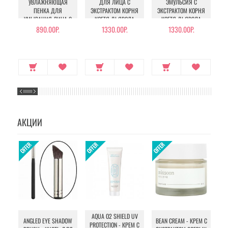
УВЛАЖНЯЮЩАЯ
ДЛЯ ЛИЦА С
ЭМУЛЬСИЯ С
ПЕНКА ДЛЯ
ЭКСТРАКТОМ КОРНЯ
ЭКСТРАКТОМ КОРНЯ
Э
УМЫВАНИЯ ЛИЦА С
КОГТЯ ДЬЯВОЛА
КОГТЯ ДЬЯВОЛА
ЭКСТРАКТОМ КОРНЯ
890.00Р.
1330.00Р.
1330.00Р.
КОГТЯ ДЬЯВОЛА
АКЦИИ
AQUA O2 SHIELD UV
B
ANGLED EYE SHADOW
BEAN CREAM - КРЕМ С
PROTECTION - КРЕМ С