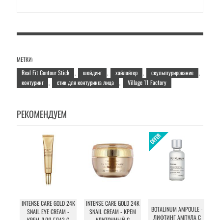
МЕТКИ:
Real Fit Contour Stick
шейдинг
хайлайтер
скульптурирование
,
,
,
,
контуринг
стик для контуринга лица
Village 11 Factory
,
,
РЕКОМЕНДУЕМ
INTENSE CARE GOLD 24K
INTENSE CARE GOLD 24K
BOTALINUM AMPOULE -
SNAIL EYE CREAM -
SNAIL CREAM - КРЕМ
ЛИФТИНГ АМПУЛА С
КРЕМ ДЛЯ ГЛАЗ С
УЛИТОЧНЫЙ С