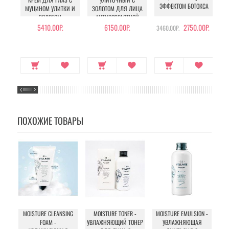
ЭФФЕКТОМ БОТОКСА
МУЦИНОМ УЛИТКИ И
ЗОЛОТОМ ДЛЯ ЛИЦА
ЗОЛОТОМ
АНТИВОЗРАСТНОЙ
5410.00Р.
6150.00Р.
2750.00Р.
3460.00Р.
ПОХОЖИЕ ТОВАРЫ
MOISTURE CLEANSING
MOISTURE TONER -
MOISTURE EMULSION -
MO
FOAM -
УВЛАЖНЯЮЩИЙ ТОНЕР
УВЛАЖНЯЮЩАЯ
УВ