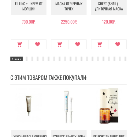
FILLING + - КРЕМ ОТ
МАСКА ОТ ЧЕРНЫХ
SHEET (SNAIL) -
- 
МОРЩИН
ТОЧЕК
УЛИТОЧНАЯ МАСКА
Э
700.00Р.
2250.00Р.
120.00Р.
С ЭТИМ ТОВАРОМ ТАКЖЕ ПОКУПАЛИ:
N
XENO MIRACLE OVERNIGHT
EXPRESS BEAUTY AQUA
DELIGHT SHAKING TINT