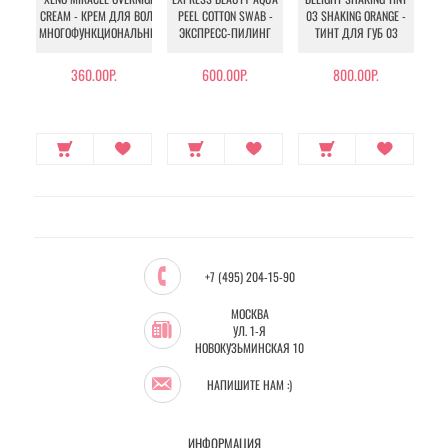
ES
CREAM - КРЕМ ДЛЯ ВОЛОС
PEEL COTTON SWAB -
03 SHAKING ORANGE -
Д
МНОГОФУНКЦИОНАЛЬНЫЙ
ЭКСПРЕСС-ПИЛИНГ
ТИНТ ДЛЯ ГУБ 03
360.00Р.
600.00Р.
800.00Р.
+7 (495) 204-15-90
МОСКВА
УЛ. 1-Я
НОВОКУЗЬМИНСКАЯ 10
НАПИШИТЕ НАМ :)
ИНФОРМАЦИЯ