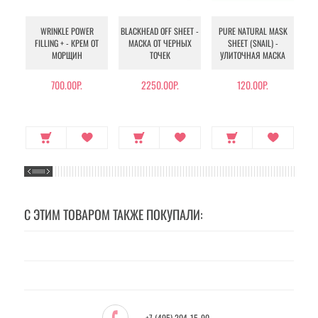
WRINKLE POWER
BLACKHEAD OFF SHEET -
PURE NATURAL MASK
MU
FILLING + - КРЕМ ОТ
МАСКА ОТ ЧЕРНЫХ
SHEET (SNAIL) -
- 
МОРЩИН
ТОЧЕК
УЛИТОЧНАЯ МАСКА
Э
700.00Р.
2250.00Р.
120.00Р.
С ЭТИМ ТОВАРОМ ТАКЖЕ ПОКУПАЛИ:
+7 (495) 204-15-90