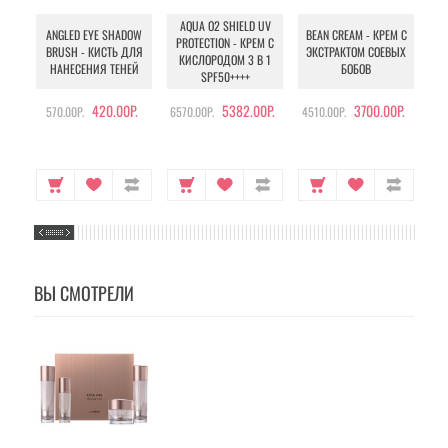
AQUA O2 SHIELD UV
B
ANGLED EYE SHADOW
BEAN CREAM - КРЕМ С
PROTECTION - КРЕМ С
BRUSH - КИСТЬ ДЛЯ
ЭКСТРАКТОМ СОЕВЫХ
КИСЛОРОДОМ 3 В 1
УХ
НАНЕСЕНИЯ ТЕНЕЙ
БОБОВ
SPF50++++
420.00Р.
5382.00Р.
3700.00Р.
570.00Р.
6570.00Р.
4510.00Р.
105
ВЫ СМОТРЕЛИ