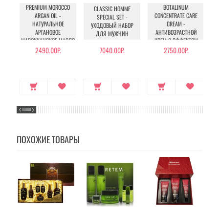
PREMIUM MOROCCO
BOTALINUM
CLASSIC HOMME
ARGAN OIL -
CONCENTRATE CARE
SPECIAL SET -
НАТУРАЛЬНОЕ
CREAM -
УХОДОВЫЙ НАБОР
АРГАНОВОЕ
АНТИВОЗРАСТНОЙ
ДЛЯ МУЖЧИН
МАРОККАНСКОЕ МАСЛО
КРЕМ С ЭФФЕКТОМ
ДЛЯ ВОЛОС
БОТОКСА
2490.00Р.
7040.00Р.
2750.00Р.
ПОХОЖИЕ ТОВАРЫ