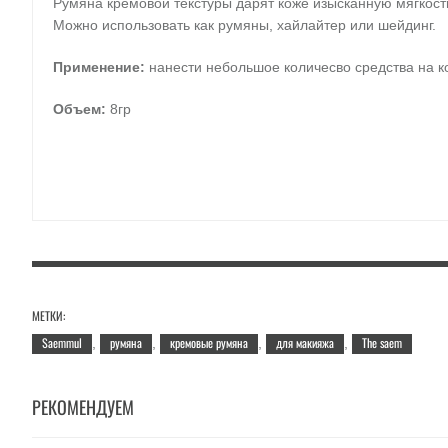
Румяна кремовой текстуры дарят коже изысканную мягкос
Можно использовать как румяны, хайлайтер или шейдинг.
Применение:
нанести небольшое количесво средства на ко
Объем:
8гр
МЕТКИ:
Saemmul
румяна
кремовые румяна
для макияжа
The saem
,
,
,
,
РЕКОМЕНДУЕМ