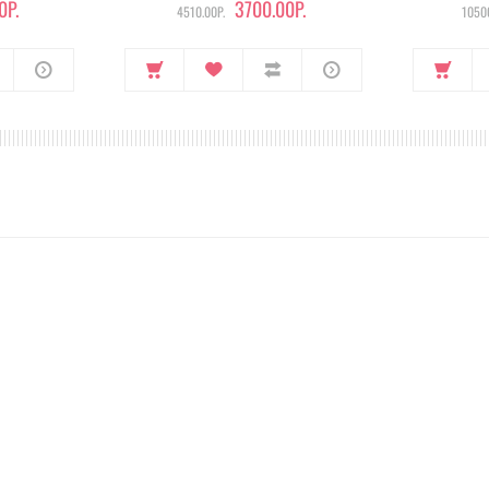
0Р.
3700.00Р.
4510.00Р.
10500