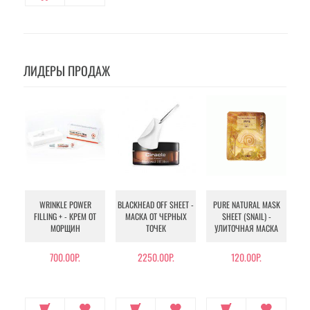
ЛИДЕРЫ ПРОДАЖ
WRINKLE POWER
BLACKHEAD OFF SHEET -
PURE NATURAL MASK
MU
FILLING + - КРЕМ ОТ
МАСКА ОТ ЧЕРНЫХ
SHEET (SNAIL) -
- 
МОРЩИН
ТОЧЕК
УЛИТОЧНАЯ МАСКА
Э
700.00Р.
2250.00Р.
120.00Р.