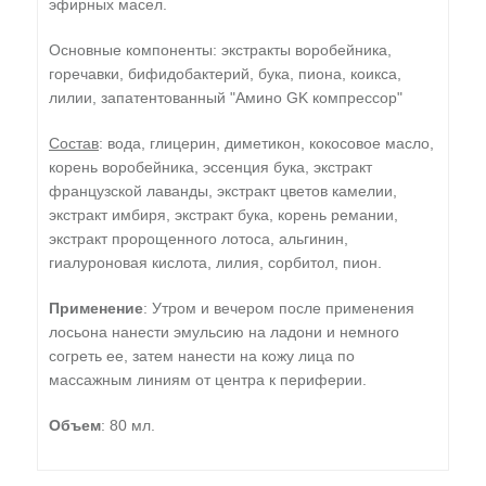
эфирных масел.
Основные компоненты: экстракты воробейника,
горечавки, бифидобактерий, бука, пиона, коикса,
лилии, запатентованный "Амино GK компрессор"
Состав
: вода, глицерин, диметикон, кокосовое масло,
корень воробейника, эссенция бука, экстракт
французской лаванды, экстракт цветов камелии,
экстракт имбиря, экстракт бука, корень ремании,
экстракт пророщенного лотоса, альгинин,
гиалуроновая кислота, лилия, сорбитол, пион.
Применение
: Утром и вечером после применения
лосьона нанести эмульсию на ладони и немного
согреть ее, затем нанести на кожу лица по
массажным линиям от центра к периферии.
Объем
: 80 мл.