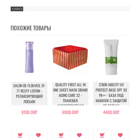
ПОХОЖИЕ ТОВАРЫ
QUALITY FIRST ALL IN
C'BON ABILITY UV
C
SALON DE FLOUVEIL EF-
ONE SHEET MASK GRAND
PROTECT BASE SPF 30
U
77 RESTY LOTION -
AGING CARE 32 -
PA++ - БАЗА ПОД
РЕЛАКСИРУЮЩИЙ
ТКАНЕВАЯ
МАКИЯЖ С ЗАЩИТОЙ
С
ЛОСЬОН
АНТИВОЗРАСТНАЯ
ОТ СОЛНЦА
ЭКСПРЕСС-МАСКА
8100.00Р.
6900.00Р.
4400.00Р.