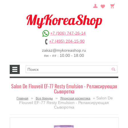
+7 (906) 747-26-14
+7 (495) 204-15-90
zakaz@mykoreashop.ru
пн - пт : 10.00 - 18.00
Salon De Flouveil EF-77 Resty Emulsion - Релаксирующая
Сыворотка
»
»
» Salon De
Главная
Все бренды
Японская косметика
Flouveil EF-77 Resty Emulsion - Релаксирующая
Сыворотка