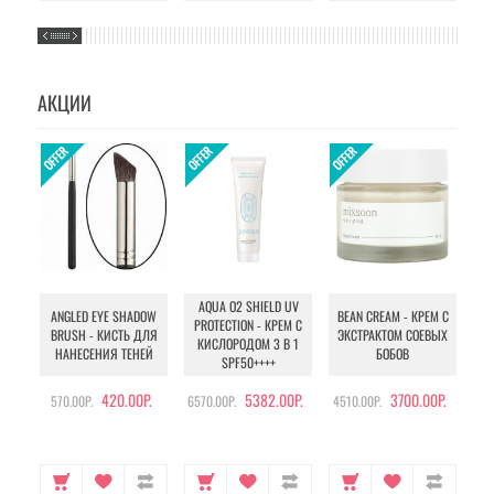
АКЦИИ
AQUA O2 SHIELD UV
B
ANGLED EYE SHADOW
BEAN CREAM - КРЕМ С
PROTECTION - КРЕМ С
BRUSH - КИСТЬ ДЛЯ
ЭКСТРАКТОМ СОЕВЫХ
КИСЛОРОДОМ 3 В 1
УХ
НАНЕСЕНИЯ ТЕНЕЙ
БОБОВ
SPF50++++
420.00Р.
5382.00Р.
3700.00Р.
570.00Р.
6570.00Р.
4510.00Р.
105