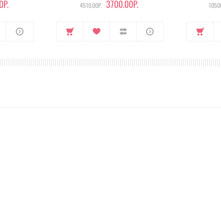
0Р.
3700.00Р.
4510.00Р.
10500