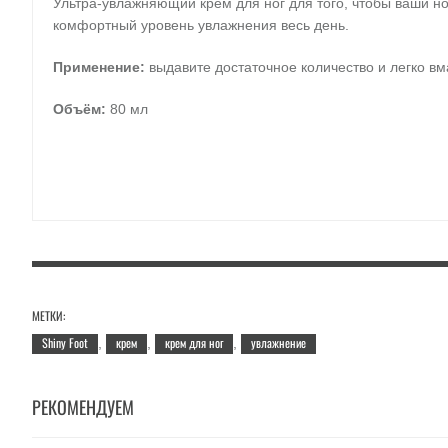
Ультра-увлажняющий крем для ног для того, чтобы ваши но
комфортный уровень увлажнения весь день.
Применение:
выдавите достаточное количество и легко вм
Объём:
80 мл
МЕТКИ:
Shiny Foot
крем
крем для ног
увлажнение
,
,
,
РЕКОМЕНДУЕМ