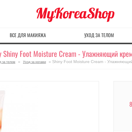
ВСЕ ДЛЯ МАКИЯЖА
УХОД ЗА ТЕЛОМ
y Shiny Foot Moisture Cream - Улажняющий крем
»
» Shiny Foot Moisture Cream - Улажняющий
д за телом
Уход за ногами
8