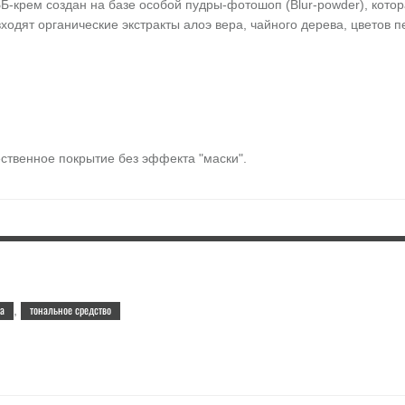
-крем создан на базе особой пудры-фотошоп (Blur-powder), котор
ходят органические экстракты алоэ вера, чайного дерева, цветов п
ественное покрытие без эффекта "маски".
ими похлопывающими движениями до получения однородного тона.
а
тональное средство
,