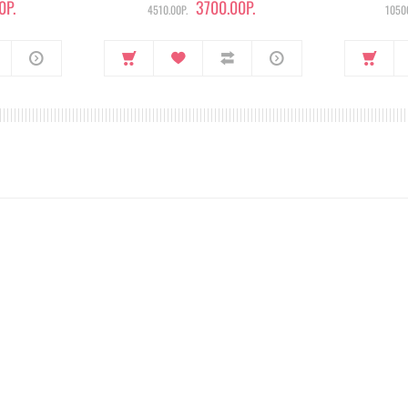
0Р.
3700.00Р.
4510.00Р.
10500