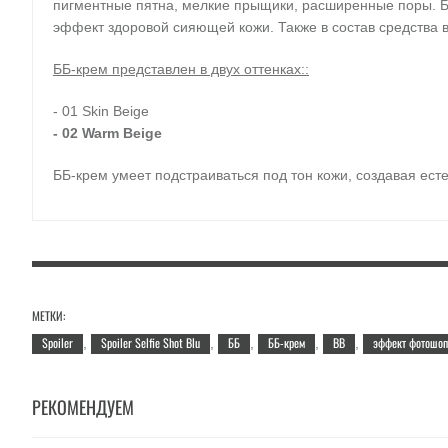
пигментные пятна, мелкие прыщики, расширенные поры. ББ
эффект здоровой сияющей кожи. Также в состав средства в
ББ-крем представлен в двух оттенках::
- 01 Skin Beige
- 02 Warm Beige
ББ-крем умеет подстраиваться под тон кожи, создавая ест
Применение:
крем нанести на кожу и распределить легк
Объем:
30 мл.
МЕТКИ:
Spoiler
Spoiler Selfie Shot Blu
ББ
ББ-крем
BB
эффект фотошоп
,
,
,
,
,
РЕКОМЕНДУЕМ