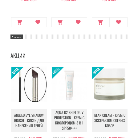
АКЦИИ
AQUA O2 SHIELD UV
B
ANGLED EYE SHADOW
BEAN CREAM - КРЕМ С
PROTECTION - КРЕМ С
BRUSH - КИСТЬ ДЛЯ
ЭКСТРАКТОМ СОЕВЫХ
КИСЛОРОДОМ 3 В 1
УХ
НАНЕСЕНИЯ ТЕНЕЙ
БОБОВ
SPF50++++