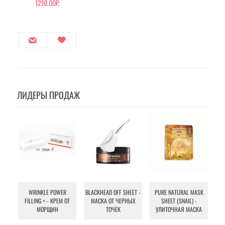
1210.00Р.
ЛИДЕРЫ ПРОДАЖ
WRINKLE POWER
BLACKHEAD OFF SHEET -
PURE NATURAL MASK
MU
FILLING + - КРЕМ ОТ
МАСКА ОТ ЧЕРНЫХ
SHEET (SNAIL) -
- 
МОРЩИН
ТОЧЕК
УЛИТОЧНАЯ МАСКА
Э