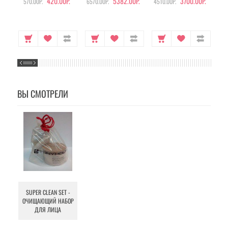
420.00Р.
5382.00Р.
3700.00Р.
570.00Р.
6570.00Р.
4510.00Р.
105
ВЫ СМОТРЕЛИ
SUPER CLEAN SET -
ОЧИЩАЮЩИЙ НАБОР
ДЛЯ ЛИЦА