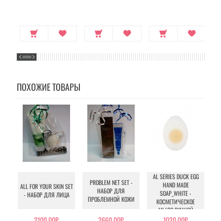
ПОХОЖИЕ ТОВАРЫ
AL SERIES DUCK EGG
A
PROBLEM NET SET -
HAND MADE
HA
ALL FOR YOUR SKIN SET
НАБОР ДЛЯ
SOAP_WHITE -
- НАБОР ДЛЯ ЛИЦА
ПРОБЛЕМНОЙ КОЖИ
КОСМЕТИЧЕСКОЕ
МЫЛО РУЧНОЙ
РАБОТЫ
2100.00Р.
2660.00Р.
1020.00Р.