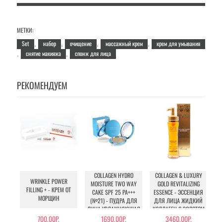
МЕТКИ:
Set
набор
очищение
массажный крем
крем для умывания
,
,
,
,
снятие макияжа
спонж для лица
,
,
РЕКОМЕНДУЕМ
COLLAGEN HYDRO
COLLAGEN & LUXURY
WRINKLE POWER
MOISTURE TWO WAY
GOLD REVITALIZING
FILLING + - КРЕМ ОТ
CAKE SPF 25 PA+++
ESSENCE - ЭССЕНЦИЯ
МОРЩИН
(№21) - ПУДРА ДЛЯ
ДЛЯ ЛИЦА ЖИДКИЙ
ЛИЦА УВЛАЖНЯЮЩАЯ
КОЛЛАГЕН С ЗОЛОТОМ
М
С КОЛЛАГЕНОМ (№21)
700.00Р.
1690.00Р.
3460.00Р.