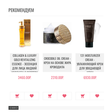
РЕКОМЕНДУЕМ
COLLAGEN & LUXURY
131 MOISTURIZER
IN
CROCODILE OIL CREAM -
GOLD REVITALIZING
CREAM -
КРЕМ НА ОСНОВЕ ЖИРА
ESSENCE - ЭССЕНЦИЯ
УВЛАЖНЯЮЩИЙ КРЕМ
КРОКОДИЛА
ДЛЯ ЛИЦА ЖИДКИЙ
ДЛЯ УВЯДАЮЩЕЙ
КОЛЛАГЕН С ЗОЛОТОМ
КОЖИ
3460.00Р.
2310.00Р.
6930.00Р.