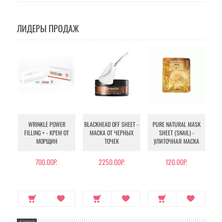
ЛИДЕРЫ ПРОДАЖ
WRINKLE POWER
BLACKHEAD OFF SHEET -
PURE NATURAL MASK
MU
FILLING + - КРЕМ ОТ
МАСКА ОТ ЧЕРНЫХ
SHEET (SNAIL) -
- 
МОРЩИН
ТОЧЕК
УЛИТОЧНАЯ МАСКА
Э
700.00Р.
2250.00Р.
120.00Р.