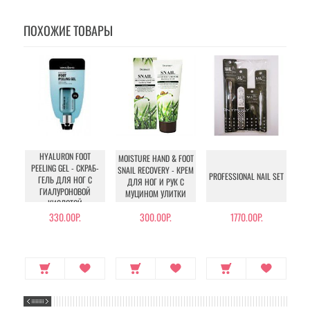
ПОХОЖИЕ ТОВАРЫ
HYALURON FOOT
MOISTURE HAND & FOOT
P
PEELING GEL - СКРАБ-
SNAIL RECOVERY - КРЕМ
PROFESSIONAL NAIL SET
P
ГЕЛЬ ДЛЯ НОГ С
ДЛЯ НОГ И РУК С
ГИАЛУРОНОВОЙ
МУЦИНОМ УЛИТКИ
КИСЛОТОЙ
330.00Р.
300.00Р.
1770.00Р.