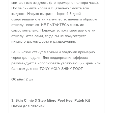
впитают всю жидкость (это примерно полтора часа).
После снимите носки и тщательно смойте всю
жидкость.Насухо вытрите. Через 4-6 дней
омертвевшие клетки начнут естественным образом
отшелушиваться. НЕ ПЫТАЙТЕСЬ снять их
самостоятельно. Подождите, пока мертвые клетки
отшелушатся сами, тогда вы не почувствуете
никакого дискомфорта и раздражения.
Ваши ножки станут мягкими и гладкими примерно
через две недели. Для поддержания эффекта
рекомендуется использовать увлажняющий крем или
бальзам для ног TONY MOLY SHINY FOOT.
Объём:
2 шт.
3. Skin Clinic 3-Step Micro Peel Heel Patch Kit -
Патчи для пяточек