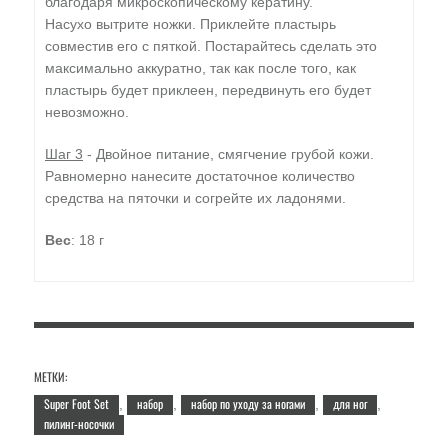
благодаря микроскопическому кератину.
Насухо вытрите ножки. Приклейте пластырь
совместив его с пяткой. Постарайтесь сделать это
максимально аккуратно, так как после того, как
пластырь будет приклеен, передвинуть его будет
невозможно.
Шаг 3
- Двойное питание, смягчение грубой кожи.
Равномерно нанесите достаточное количество
средства на пяточки и согрейте их ладонями.
Вес
: 18 г
МЕТКИ:
Super Foot Set
набор
набор по уходу за ногами
для ног
,
,
,
,
пилинг-носочки