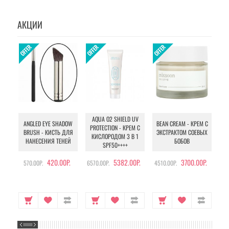
АКЦИИ
AQUA O2 SHIELD UV
B
ANGLED EYE SHADOW
BEAN CREAM - КРЕМ С
PROTECTION - КРЕМ С
BRUSH - КИСТЬ ДЛЯ
ЭКСТРАКТОМ СОЕВЫХ
КИСЛОРОДОМ 3 В 1
УХ
НАНЕСЕНИЯ ТЕНЕЙ
БОБОВ
SPF50++++
420.00Р.
5382.00Р.
3700.00Р.
570.00Р.
6570.00Р.
4510.00Р.
105