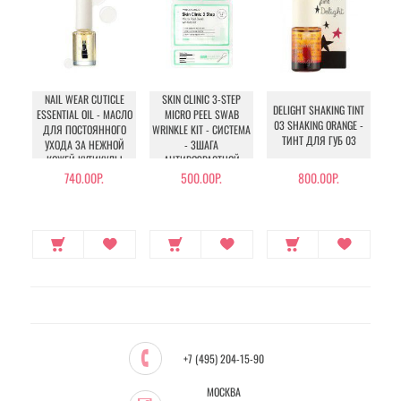
NAIL WEAR CUTICLE
SKIN CLINIC 3-STEP
DELIGHT SHAKING TINT
N
ESSENTIAL OIL - МАСЛО
MICRO PEEL SWAB
03 SHAKING ORANGE -
ДЛЯ ПОСТОЯННОГО
WRINKLE KIT - СИСТЕМА
ТИНТ ДЛЯ ГУБ 03
УХОДА ЗА НЕЖНОЙ
- 3ШАГА
КОЖЕЙ КУТИКУЛЫ
АНТИВОЗРАСТНОЙ
УХОД ЗА КОЖЕЙ ЛИЦА
740.00Р.
500.00Р.
800.00Р.
+7 (495) 204-15-90
МОСКВА