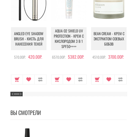
AQUA O2 SHIELD UV
B
ANGLED EYE SHADOW
BEAN CREAM - КРЕМ С
PROTECTION - КРЕМ С
BRUSH - КИСТЬ ДЛЯ
ЭКСТРАКТОМ СОЕВЫХ
КИСЛОРОДОМ 3 В 1
УХ
НАНЕСЕНИЯ ТЕНЕЙ
БОБОВ
SPF50++++
420.00Р.
5382.00Р.
3700.00Р.
570.00Р.
6570.00Р.
4510.00Р.
105
ВЫ СМОТРЕЛИ