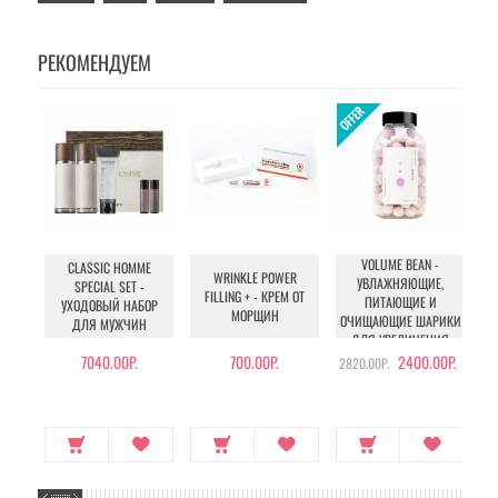
РЕКОМЕНДУЕМ
VOLUME BEAN -
CLASSIC HOMME
WRINKLE POWER
УВЛАЖНЯЮЩИЕ,
SPECIAL SET -
W
FILLING + - КРЕМ ОТ
ПИТАЮЩИЕ И
УХОДОВЫЙ НАБОР
МОРЩИН
ОЧИЩАЮЩИЕ ШАРИКИ
ДЛЯ МУЖЧИН
ДЛЯ УВЕЛИЧЕНИЯ
ОБЪЕМА ГРУДИ И
7040.00Р.
700.00Р.
2400.00Р.
2820.00Р.
БЕДЕР