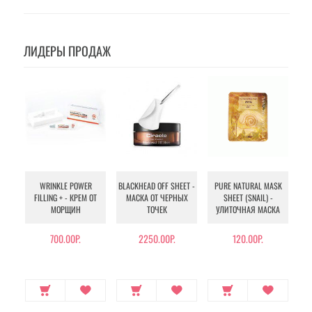
ЛИДЕРЫ ПРОДАЖ
WRINKLE POWER
BLACKHEAD OFF SHEET -
PURE NATURAL MASK
MU
FILLING + - КРЕМ ОТ
МАСКА ОТ ЧЕРНЫХ
SHEET (SNAIL) -
- 
МОРЩИН
ТОЧЕК
УЛИТОЧНАЯ МАСКА
Э
700.00Р.
2250.00Р.
120.00Р.