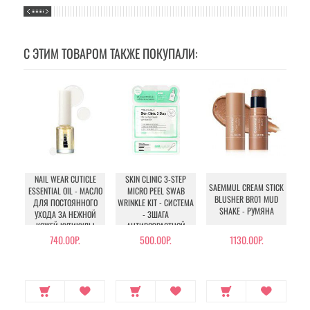
С ЭТИМ ТОВАРОМ ТАКЖЕ ПОКУПАЛИ:
NAIL WEAR CUTICLE
SKIN CLINIC 3-STEP
SAEMMUL CREAM STICK
N
ESSENTIAL OIL - МАСЛО
MICRO PEEL SWAB
BLUSHER BR01 MUD
ДЛЯ ПОСТОЯННОГО
WRINKLE KIT - СИСТЕМА
SHAKE - РУМЯНА
УХОДА ЗА НЕЖНОЙ
- 3ШАГА
КОЖЕЙ КУТИКУЛЫ
АНТИВОЗРАСТНОЙ
УХОД ЗА КОЖЕЙ ЛИЦА
740.00Р.
500.00Р.
1130.00Р.