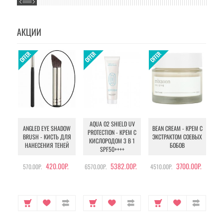
АКЦИИ
AQUA O2 SHIELD UV
B
ANGLED EYE SHADOW
BEAN CREAM - КРЕМ С
PROTECTION - КРЕМ С
BRUSH - КИСТЬ ДЛЯ
ЭКСТРАКТОМ СОЕВЫХ
КИСЛОРОДОМ 3 В 1
УХ
НАНЕСЕНИЯ ТЕНЕЙ
БОБОВ
SPF50++++
420.00Р.
5382.00Р.
3700.00Р.
570.00Р.
6570.00Р.
4510.00Р.
105