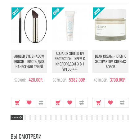
AQUA O2 SHIELD UV
B
ANGLED EYE SHADOW
BEAN CREAM - КРЕМ С
PROTECTION - КРЕМ С
BRUSH - КИСТЬ ДЛЯ
ЭКСТРАКТОМ СОЕВЫХ
КИСЛОРОДОМ 3 В 1
УХ
НАНЕСЕНИЯ ТЕНЕЙ
БОБОВ
SPF50++++
420.00Р.
5382.00Р.
3700.00Р.
570.00Р.
6570.00Р.
4510.00Р.
105
ВЫ СМОТРЕЛИ