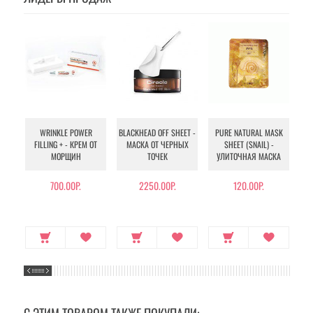
WRINKLE POWER
BLACKHEAD OFF SHEET -
PURE NATURAL MASK
MU
FILLING + - КРЕМ ОТ
МАСКА ОТ ЧЕРНЫХ
SHEET (SNAIL) -
- 
МОРЩИН
ТОЧЕК
УЛИТОЧНАЯ МАСКА
Э
700.00Р.
2250.00Р.
120.00Р.