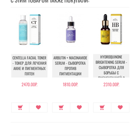
С ЭТИМ ТОВАРОМ ТАКЖЕ ПОКУПАЛИ:
HYDROQUINONE
CENTELLA FACIAL TONER
ARBUTIN + NIACINAMIDE
BRIGHTENING SERUM -
CA
- ТОНЕР ДЛЯ ЛЕЧЕНИЯ
SERUM - СЫВОРОТКА
СЫВОРОТКА ДЛЯ
МА
АКНЕ И ПИГМЕНТНЫХ
ПРОТИВ
БОРЬБЫ С
OЧ
ПЯТЕН
ПИГМЕНТАЦИИ
ПИГМЕНТАЦИЕЙ С
ГИДРОХИНОНОМ
2470.00Р.
1810.00Р.
2310.00Р.