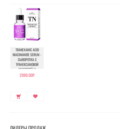
TRANEXAMIC ACID
NIACINAMIDE SERUM -
СЫВОРОТКА С
ТРАНЕКСАМОВОЙ
КИСЛОТОЙ И
НИАЦИНАМИДОМ
2090.00Р.
ЛИДЕРЫ ПРОДАЖ