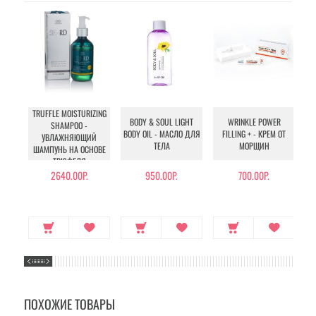
TRUFFLE MOISTURIZING
T
BODY & SOUL LIGHT
WRINKLE POWER
SHAMPOO -
BODY OIL - МАСЛО ДЛЯ
FILLING + - КРЕМ ОТ
УВЛАЖНЯЮЩИЙ
ТЕЛА
МОРЩИН
ШАМПУНЬ НА ОСНОВЕ
ЭК
ТРЮФЕЛЯ
2640.00Р.
950.00Р.
700.00Р.
23
ПОХОЖИЕ ТОВАРЫ