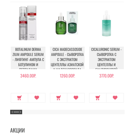
BOTALINUM DERMA
CICA MADECASSOSIDE
CICALURONIC SERUM -
CI
ZIUM AMPOULE SERUM
AMPOULE - СЫВОРОТКА
СЫВОРОТКА С
AM
- ЛИФТИНГ-АМПУЛА С
С ЭКСТРАКТОМ
ЭКСТРАКТОМ
БОТУЛИНОМ И
ЦЕНТЕЛЛЫ АЗИАТСКОЙ
ЦЕНТЕЛЛЫ И
ПЕПТИДАМИ
И МАДЕКАССОСИДА
ГИАЛУРОНОВОЙ
КИСЛОТОЙ
3460.00Р.
1260.00Р.
3770.00Р.
АКЦИИ