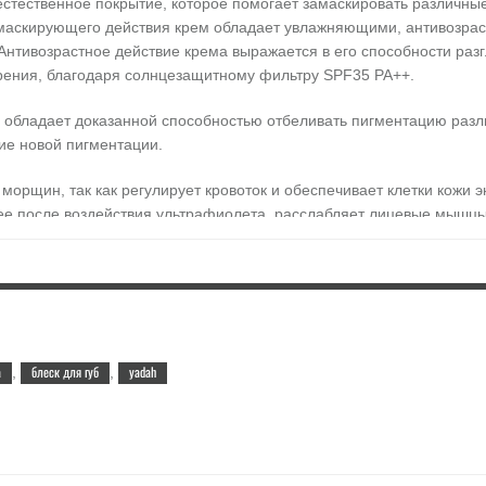
естественное покрытие, которое помогает замаскировать различные
 маскирующего действия крем обладает увлажняющими, антивозра
 Антивозрастное действие крема выражается в его способности ра
арения, благодаря солнцезащитному фильтру SPF35 PA++.
й обладает доказанной способностью отбеливать пигментацию разл
ие новой пигментации.
морщин, так как регулирует кровоток и обеспечивает клетки кожи 
т ее после воздействия ультрафиолета, расслабляет лицевые мышцы
ля губ и румяна, которые станут приятным и удобным дополнением
и смягчают кожу, делают ее нежной, гладкой, шелковистой.
о нанесите блеск на губы легкими похлопывающими движениями. От
ими движениями.
а
блеск для губ
yadah
,
,