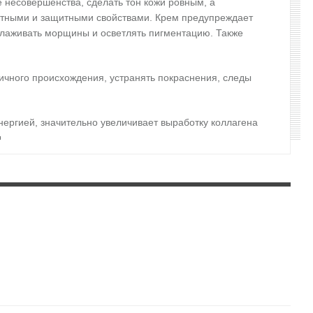
 несовершенства, сделать тон кожи ровным, а
стными и защитными свойствами. Крем предупреждает
зглаживать морщины и осветлять пигментацию. Также
ичного происхождения, устранять покраснения, следы
энергией, значительно увеличивает выработку коллагена
.
 к крему и позволят создать нежный и свежий макияж.В
крутите колпачок и точечно нанесите немного крема на