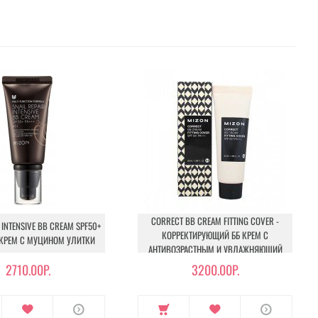
CORRECT BB CREAM FITTING COVER -
R INTENSIVE BB CREAM SPF50+
КОРРЕКТИРУЮЩИЙ ББ КРЕМ С
B КРЕМ С МУЦИНОМ УЛИТКИ
АНТИВОЗРАСТНЫМ И УВЛАЖНЯЮЩИЙ
ЭФФЕКТОМ
2710.00Р.
3200.00Р.