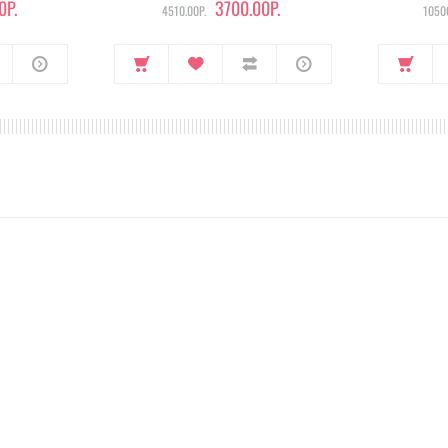
0Р.
3700.00Р.
4510.00Р.
10500