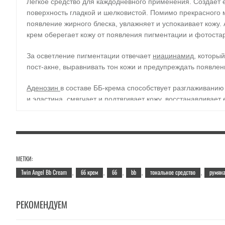
Легкое средство для каждодневного применения. Создает 
поверхность гладкой и шелковистой. Помимо прекрасного
появление жирного блеска, увлажняет и успокаивает кожу.
крем оберегает кожу от появления пигментации и фотост
За осветление пигментации отвечает
ниацинамид
, которы
пост-акне, выравнивать тон кожи и предупреждать появлен
Аденозин
в составе ББ-крема способствует разглаживанию 
и эластина, смягчает и подтягивает кожу, восстанавливае
*** Под крышечкой бб-крема – приятный сюрприз – блеск д
составе блеска и румян масла манго и ши, которые питают 
Применение:
откройте крышечку на колпачке и равномерн
МЕТКИ:
лицо, равномерно распределив его легкими похлопывающ
Twin Angel Bb Cream
бб крем
бб
bb
тональное средство
румян
,
,
,
,
,
Объём:
40 мл.
РЕКОМЕНДУЕМ