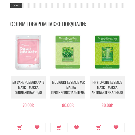
С ЭТИМ ТОВАРОМ ТАКЖЕ ПОКУПАЛИ:
MJ CARE POMEGRANATE
MUGWORT ESSENCE MASK -
PHYTONCIDE ESSENCE
N
MASK - МАСКА
МАСКА
MASK - МАСКА
PA
ОМОЛАЖИВАЮЩАЯ
ПРОТИВОВОСПАЛИТЕЛЬНАЯ
АНТИБАКТЕРИАЛЬНАЯ
АН
70.00Р.
80.00Р.
80.00Р.