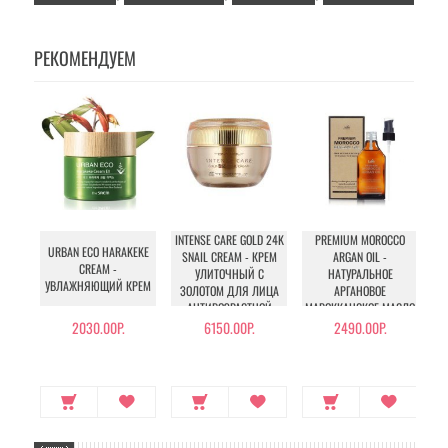
РЕКОМЕНДУЕМ
INTENSE CARE GOLD 24K
PREMIUM MOROCCO
S
URBAN ECO HARAKEKE
SNAIL CREAM - КРЕМ
ARGAN OIL -
CREAM -
УЛИТОЧНЫЙ С
НАТУРАЛЬНОЕ
УВЛАЖНЯЮЩИЙ КРЕМ
ЗОЛОТОМ ДЛЯ ЛИЦА
АРГАНОВОЕ
АНТИВОЗРАСТНОЙ
МАРОККАНСКОЕ МАСЛО
ДЛЯ ВОЛОС
2030.00Р.
6150.00Р.
2490.00Р.