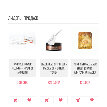
ЛИДЕРЫ ПРОДАЖ
WRINKLE POWER
BLACKHEAD OFF SHEET -
PURE NATURAL MASK
MU
FILLING + - КРЕМ ОТ
МАСКА ОТ ЧЕРНЫХ
SHEET (SNAIL) -
- 
МОРЩИН
ТОЧЕК
УЛИТОЧНАЯ МАСКА
Э
700.00Р.
2250.00Р.
120.00Р.