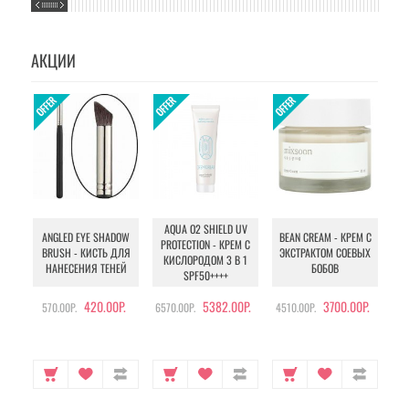
АКЦИИ
AQUA O2 SHIELD UV
B
ANGLED EYE SHADOW
BEAN CREAM - КРЕМ С
PROTECTION - КРЕМ С
BRUSH - КИСТЬ ДЛЯ
ЭКСТРАКТОМ СОЕВЫХ
КИСЛОРОДОМ 3 В 1
УХ
НАНЕСЕНИЯ ТЕНЕЙ
БОБОВ
SPF50++++
420.00Р.
5382.00Р.
3700.00Р.
570.00Р.
6570.00Р.
4510.00Р.
105