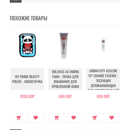
ПОХОЖИЕ ТОВАРЫ
URBAN CITY AZULENE
U
DOLLKISS AC ENDING
10° CHANGE ESSENCE -
TR
MY PANDA BEAUTY
FOAM - ПЕНКА ДЛЯ
ЭССЕНЦИЯ
I
POUCH - КОСМЕТИЧКА
УМЫВАНИЯ ДЛЯ
УСПОКАИВАЮЩАЯ
М
ПРОБЛЕМНОЙ КОЖИ
ДЛЯ ЧУВСТВИТЕЛЬНОЙ
КОЖИ
1030.00Р.
690.00Р.
900.00Р.