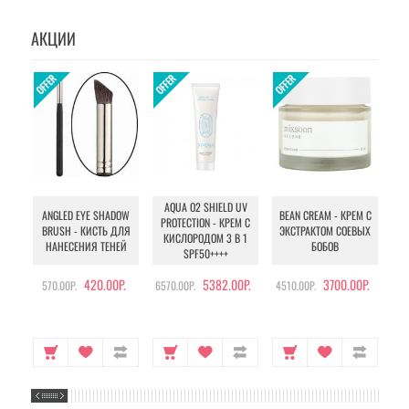
АКЦИИ
AQUA O2 SHIELD UV
B
ANGLED EYE SHADOW
BEAN CREAM - КРЕМ С
PROTECTION - КРЕМ С
BRUSH - КИСТЬ ДЛЯ
ЭКСТРАКТОМ СОЕВЫХ
КИСЛОРОДОМ 3 В 1
УХ
НАНЕСЕНИЯ ТЕНЕЙ
БОБОВ
SPF50++++
420.00Р.
5382.00Р.
3700.00Р.
570.00Р.
6570.00Р.
4510.00Р.
105