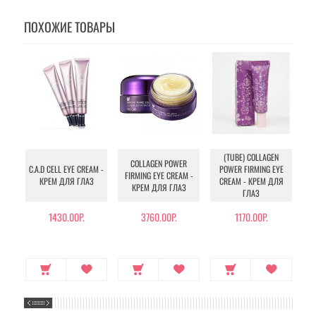
ПОХОЖИЕ ТОВАРЫ
(TUBE) COLLAGEN
COLLAGEN POWER
C.A.D CELL EYE CREAM -
POWER FIRMING EYE
CR
FIRMING EYE CREAM -
КРЕМ ДЛЯ ГЛАЗ
CREAM - КРЕМ ДЛЯ
КРЕМ ДЛЯ ГЛАЗ
ГЛАЗ
Э
1430.00Р.
3760.00Р.
1170.00Р.