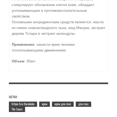
стимулирует обновление клеток кожи, обладает
успокаивающим и противовоспалительным
свойством.
Основными ингредиентами средств являются: масло
из семян новозеландского льна, мед Манука, экстракт
дерева Тотара и экстракт календулы.
Применение
: нанести крем легкими
похлопывающими движениями.
Объем
: 30мл
МЕТКИ:
Urban Eco Harakeke
крем
крем для глаз
для глаз
,
,
,
,
The Saem