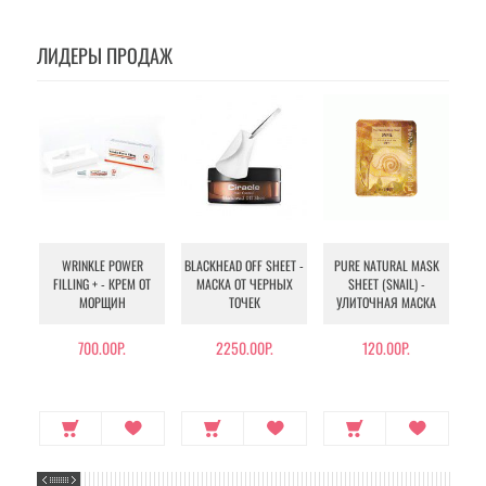
ЛИДЕРЫ ПРОДАЖ
WRINKLE POWER
BLACKHEAD OFF SHEET -
PURE NATURAL MASK
MU
FILLING + - КРЕМ ОТ
МАСКА ОТ ЧЕРНЫХ
SHEET (SNAIL) -
- 
МОРЩИН
ТОЧЕК
УЛИТОЧНАЯ МАСКА
Э
700.00Р.
2250.00Р.
120.00Р.