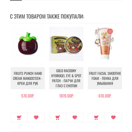
С ЭТИМ ТОВАРОМ ТАКЖЕ ПОКУПАЛИ:
GOLD RACOONY
FRUITS PUNCH HAND
FRUIT FACIAL SMOOTHIE
HYDROGEL EYE & SPOT
MO
CREAM MANGOSTEEN -
FOAM - ПЕНКА ДЛЯ
PATCH - ПАТЧИ ДЛЯ
КРЕМ ДЛЯ РУК
УМЫВАНИЯ
ГЛАЗ С ЕНОТОМ
570.00Р.
1870.00Р.
610.00Р.