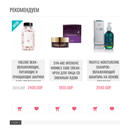
РЕКОМЕНДУЕМ
VOLUME BEAN -
TRUFFLE MOISTURIZING
SYN-AKE INTENSIVE
I
УВЛАЖНЯЮЩИЕ,
SHAMPOO -
WRINKLE CARE CREAM -
E
ПИТАЮЩИЕ И
УВЛАЖНЯЮЩИЙ
КРЕМ ДЛЯ ЛИЦА СО
ОЧИЩАЮЩИЕ ШАРИКИ
ШАМПУНЬ НА ОСНОВЕ
ЗМЕИНЫМ ЯДОМ
ДЛЯ УВЕЛИЧЕНИЯ
ТРЮФЕЛЯ
ОБЪЕМА ГРУДИ И
2400.00Р.
1850.00Р.
2640.00Р.
2820.00Р.
БЕДЕР