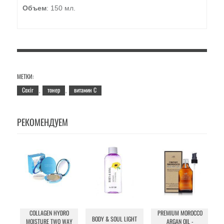
Объем
: 150 мл.
МЕТКИ:
Coxir
тонер
витамин С
,
,
РЕКОМЕНДУЕМ
COLLAGEN HYDRO
PREMIUM MOROCCO
T
BODY & SOUL LIGHT
MOISTURE TWO WAY
ARGAN OIL -