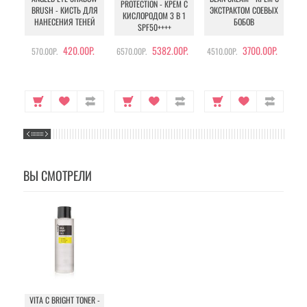
PROTECTION - КРЕМ С
BRUSH - КИСТЬ ДЛЯ
ЭКСТРАКТОМ СОЕВЫХ
КИСЛОРОДОМ 3 В 1
УХ
НАНЕСЕНИЯ ТЕНЕЙ
БОБОВ
SPF50++++
420.00Р.
5382.00Р.
3700.00Р.
570.00Р.
6570.00Р.
4510.00Р.
105
ВЫ СМОТРЕЛИ
VITA C BRIGHT TONER -