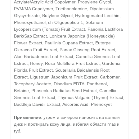
Acrylate/Acrylic Acid Copolymer, Propylene Glycol,
PVM/MA Copolymer, Triethanolamine, Dipotassium
Glycyrrhizate, Butylene Glycol, Hydrogenated Lecithin,
Phenoxyethanol, sh-Oligopeptide-1, Solanum
Lycopersicum (Tomato) Fruit Extract, Paeonia Lactiflora
Bark/Sap Extract, Lonicera Japonica (Honeysuckle)
Flower Extract, Paullinia Cupana Extract, Euterpe
Oleracea Fruit Extract, Panax Ginseng Root Extract,
Aloe Barbadensis Leaf Extract, Camellia Sinensis Leaf
Extract, Honey, Rosa Multiflora Fruit Extract, Gardenia
Florida Fruit Extract, Scutellaria Baicalensis Root
Extract, Ligustrum Japonicum Fruit Extract, Carbomer,
Tocopheryl Acetate, Disodium EDTA, Panthenol,
Betaine, Phaseolus Radiatus Seed Extract, Camellia
Sinensis Leaf Extract, Thymus Vulgaris (Thyme) Extract,
Buddleja Davidii Extract, Ascorbic Acid, Phenoxyet
Применение
: утром и вечером наносить на ватный
диск и протирать кожу лица, избегая области глаз и
губ.