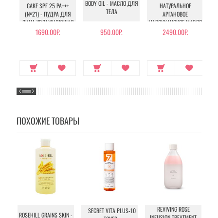
BODY OIL - МАСЛО ДЛЯ
CAKE SPF 25 PA+++
НАТУРАЛЬНОЕ
ТЕЛА
(№21) - ПУДРА ДЛЯ
АРГАНОВОЕ
Ш
ЛИЦА УВЛАЖНЯЮЩАЯ
МАРОККАНСКОЕ МАСЛО
С КОЛЛАГЕНОМ (№21)
ДЛЯ ВОЛОС
1690.00Р.
950.00Р.
2490.00Р.
ПОХОЖИЕ ТОВАРЫ
REVIVING ROSE
SECRET VITA PLUS-10
G
ROSEHILL GRAINS SKIN -
INFUSION TREATMENT