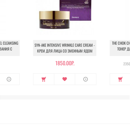
EL CLEANSING
THE CHOK CH
SYN-AKE INTENSIVE WRINKLE CARE CREAM -
ВАНИЯ С
ТОНЕР Д
КРЕМ ДЛЯ ЛИЦА СО ЗМЕИНЫМ ЯДОМ
1850.00Р.
2350