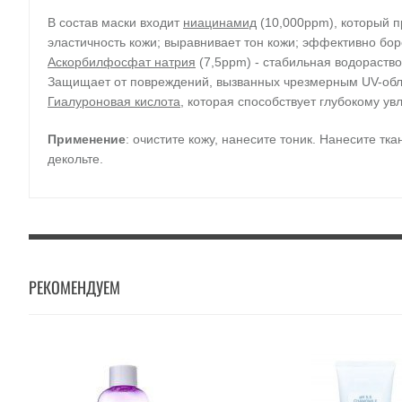
В состав маски входит
ниацинамид
(10,000ppm), который п
эластичность кожи; выравнивает тон кожи; эффективно бор
Аскорбилфосфат натрия
(7,5ppm) - стабильная водораств
Защищает от повреждений, вызванных чрезмерным UV-облу
Гиалуроновая кислота
, которая способствует глубокому у
Применение
: очистите кожу, нанесите тоник. Нанесите тк
декольте.
Объем
: 25 мл.
РЕКОМЕНДУЕМ