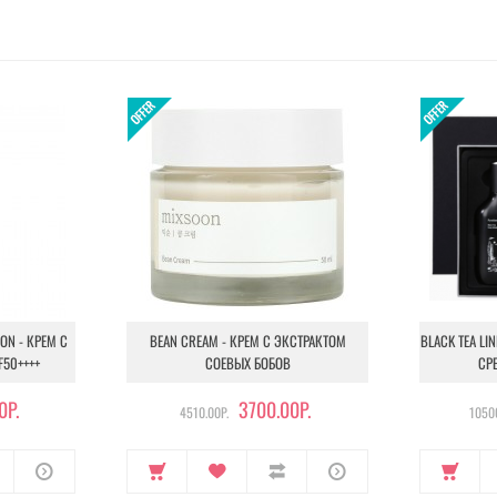
ION - КРЕМ С
BEAN CREAM - КРЕМ С ЭКСТРАКТОМ
BLACK TEA LI
F50++++
СОЕВЫХ БОБОВ
СР
0Р.
3700.00Р.
4510.00Р.
10500