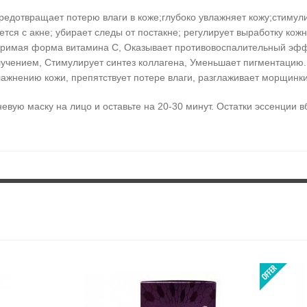
редотвращает потерю влаги в коже;глубоко увлажняет кожу;стимули
ется с акне; убирает следы от постакне; регулирует выработку кож
оримая форма витамина С, Оказывает противовоспалительный эфф
чением, Стимулирует синтез коллагена, Уменьшает пигментацию.
влажнению кожи, препятствует потере влаги, разглаживает морщинк
аневую маску на лицо и оставьте на 20-30 минут. Остатки эссенции