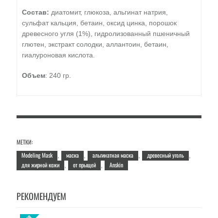
Состав:
диатомит, глюкоза, альгинат натрия,
сульфат кальция, бетаин, оксид цинка, порошок
древесного угля (1%), гидролизованный пшеничный
глютен, экстракт солодки, аллантоин, бетаин,
гиалуроновая кислота.
Объем
: 240 гр.
МЕТКИ:
Modeling Mask
маска
альгинатная маска
древесный уголь
,
,
,
,
для жирной кожи
от прыщей
Anskin
,
,
РЕКОМЕНДУЕМ