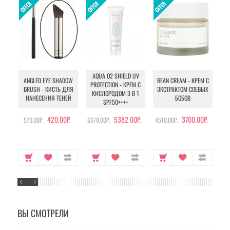
AQUA O2 SHIELD UV
B
ANGLED EYE SHADOW
BEAN CREAM - КРЕМ С
PROTECTION - КРЕМ С
BRUSH - КИСТЬ ДЛЯ
ЭКСТРАКТОМ СОЕВЫХ
КИСЛОРОДОМ 3 В 1
УХ
НАНЕСЕНИЯ ТЕНЕЙ
БОБОВ
SPF50++++
420.00Р.
5382.00Р.
3700.00Р.
570.00Р.
6570.00Р.
4510.00Р.
105
ВЫ СМОТРЕЛИ