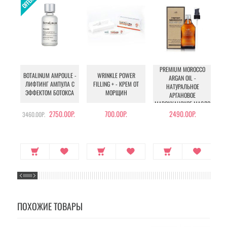
PREMIUM MOROCCO
BOTALINUM AMPOULE -
WRINKLE POWER
U
ARGAN OIL -
ЛИФТИНГ АМПУЛА С
FILLING + - КРЕМ ОТ
НАТУРАЛЬНОЕ
ЭФФЕКТОМ БОТОКСА
МОРЩИН
У
АРГАНОВОЕ
МАРОККАНСКОЕ МАСЛО
ДЛЯ ВОЛОС
2750.00Р.
700.00Р.
2490.00Р.
3460.00Р.
ПОХОЖИЕ ТОВАРЫ