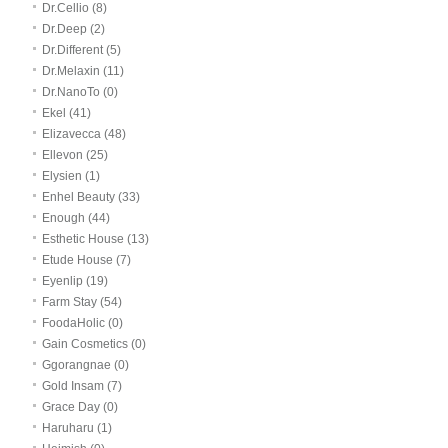
Dr.Cellio (8)
Dr.Deep (2)
Dr.Different (5)
Dr.Melaxin (11)
Dr.NanoTo (0)
Ekel (41)
Elizavecca (48)
Ellevon (25)
Elysien (1)
Enhel Beauty (33)
Enough (44)
Esthetic House (13)
Etude House (7)
Eyenlip (19)
Farm Stay (54)
FoodaHolic (0)
Gain Cosmetics (0)
Ggorangnae (0)
Gold Insam (7)
Grace Day (0)
Haruharu (1)