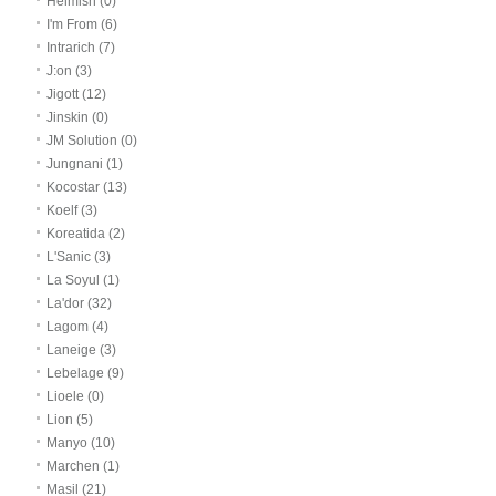
Heimish (0)
I'm From (6)
Intrarich (7)
J:on (3)
Jigott (12)
Jinskin (0)
JM Solution (0)
Jungnani (1)
Kocostar (13)
Koelf (3)
Koreatida (2)
L'Sanic (3)
La Soyul (1)
La'dor (32)
Lagom (4)
Laneige (3)
Lebelage (9)
Lioele (0)
Lion (5)
Manyo (10)
Marchen (1)
Masil (21)