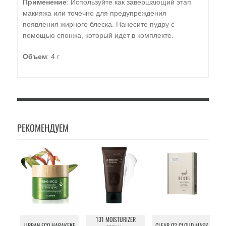
Применение
: Используйте как завершающий этап
макияжа или точечно для предупреждения
появления жирного блеска. Нанесите пудру с
помощью спонжа, который идет в комплекте.
Объем
: 4 г
РЕКОМЕНДУЕМ
131 MOISTURIZER
I
URBAN ECO HARAKEKE
CLEAR O2 CLOUD MASK