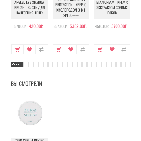
ANGLED EYE SHADOW
BEAN CREAM - КРЕМ С
PROTECTION - КРЕМ С
BRUSH - КИСТЬ ДЛЯ
ЭКСТРАКТОМ СОЕВЫХ
КИСЛОРОДОМ 3 В 1
УХ
НАНЕСЕНИЯ ТЕНЕЙ
БОБОВ
SPF50++++
420.00Р.
5382.00Р.
3700.00Р.
570.00Р.
6570.00Р.
4510.00Р.
105
ВЫ СМОТРЕЛИ
ZERO SEBUM DRYING