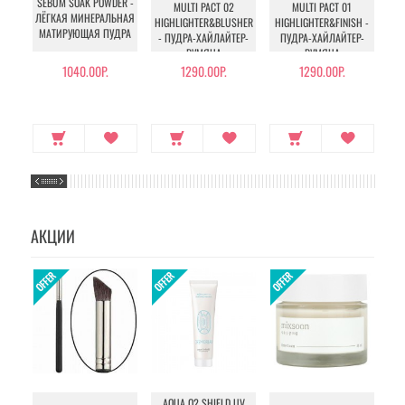
SEBUM SOAK POWDER -
MULTI PACT 02
MULTI PACT 01
ЛЁГКАЯ МИНЕРАЛЬНАЯ
HIGHLIGHTER&BLUSHER
HIGHLIGHTER&FINISH -
P
МАТИРУЮЩАЯ ПУДРА
- ПУДРА-ХАЙЛАЙТЕР-
ПУДРА-ХАЙЛАЙТЕР-
ПУ
РУМЯНА
РУМЯНА
1040.00Р.
1290.00Р.
1290.00Р.
АКЦИИ
AQUA O2 SHIELD UV
B