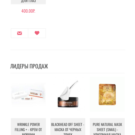
ДЛЯ ГЛАЗ
400.00Р.
ЛИДЕРЫ ПРОДАЖ
WRINKLE POWER
BLACKHEAD OFF SHEET -
PURE NATURAL MASK
MU
FILLING + - КРЕМ ОТ
МАСКА ОТ ЧЕРНЫХ
SHEET (SNAIL) -
- 
МОРЩИН
ТОЧЕК
УЛИТОЧНАЯ МАСКА
Э