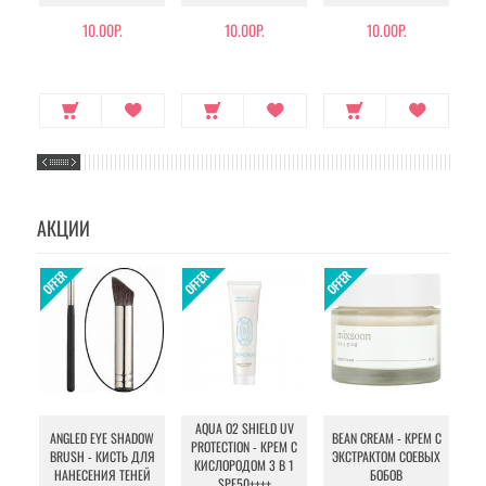
10.00Р.
10.00Р.
10.00Р.
АКЦИИ
AQUA O2 SHIELD UV
B
ANGLED EYE SHADOW
BEAN CREAM - КРЕМ С
PROTECTION - КРЕМ С
BRUSH - КИСТЬ ДЛЯ
ЭКСТРАКТОМ СОЕВЫХ
КИСЛОРОДОМ 3 В 1
УХ
НАНЕСЕНИЯ ТЕНЕЙ
БОБОВ
SPF50++++