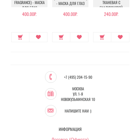
Э
FRAGRANCE) - МАСКА
ТКАНЕВАЯ С
- МАСКА ДЛЯ ГЛАЗ
ДЛЯ ГЛАЗ
ГИАЛУРОНОВОЙ
КИСЛОТОЙ
400.00Р.
400.00Р.
240.00Р.
+7 (495) 204-15-90
МОСКВА
УЛ. 1-Я
НОВОКУЗЬМИНСКАЯ 10
НАПИШИТЕ НАМ :)
ИНФОРМАЦИЯ
Договор (Оферта)