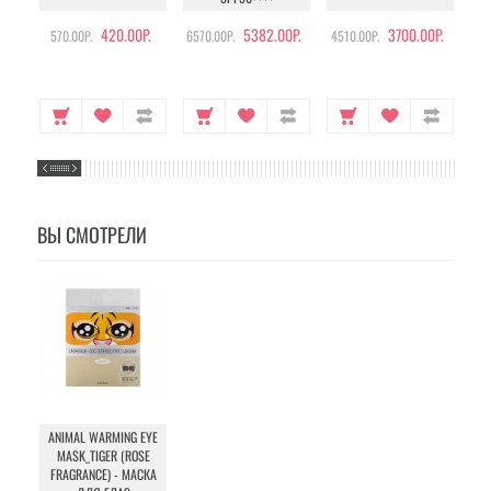
420.00Р.
5382.00Р.
3700.00Р.
570.00Р.
6570.00Р.
4510.00Р.
105
ВЫ СМОТРЕЛИ
ANIMAL WARMING EYE
MASK_TIGER (ROSE
FRAGRANCE) - МАСКА