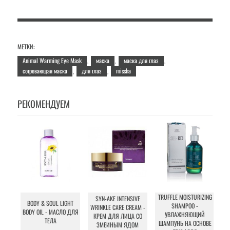
МЕТКИ:
Animal Warming Eye Mask
маска
маска для глаз
,
,
,
согревающая маска
для глаз
missha
,
,
РЕКОМЕНДУЕМ
TRUFFLE MOISTURIZING
SYN-AKE INTENSIVE
I
BODY & SOUL LIGHT
SHAMPOO -
WRINKLE CARE CREAM -
E
BODY OIL - МАСЛО ДЛЯ
УВЛАЖНЯЮЩИЙ
КРЕМ ДЛЯ ЛИЦА СО
ТЕЛА
ШАМПУНЬ НА ОСНОВЕ
ЗМЕИНЫМ ЯДОМ