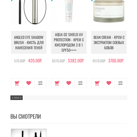
AQUA O2 SHIELD UV
B
ANGLED EYE SHADOW
BEAN CREAM - КРЕМ С
PROTECTION - КРЕМ С
BRUSH - КИСТЬ ДЛЯ
ЭКСТРАКТОМ СОЕВЫХ
КИСЛОРОДОМ 3 В 1
УХ
НАНЕСЕНИЯ ТЕНЕЙ
БОБОВ
SPF50++++
420.00Р.
5382.00Р.
3700.00Р.
570.00Р.
6570.00Р.
4510.00Р.
105
ВЫ СМОТРЕЛИ