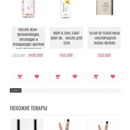
VOLUME BEAN -
BODY & SOUL LIGHT
CLEAR O2 CLOUD MASK
УВЛАЖНЯЮЩИЕ,
W
BODY OIL - МАСЛО ДЛЯ
- КИСЛОРОДНАЯ
ПИТАЮЩИЕ И
ТЕЛА
МАСКА-ОБЛАКО
ОЧИЩАЮЩИЕ ШАРИКИ
ДЛЯ УВЕЛИЧЕНИЯ
ОБЪЕМА ГРУДИ И
2400.00Р.
950.00Р.
550.00Р.
2820.00Р.
БЕДЕР
ПОХОЖИЕ ТОВАРЫ