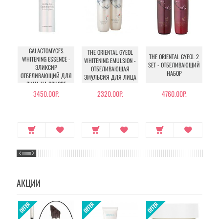
GALACTOMYCES
T
THE ORIENTAL GYEOL
THE ORIENTAL GYEOL 2
WHITENING ESSENCE -
W
WHITENING EMULSION -
SET - ОТБЕЛИВАЮЩИЙ
ЭЛИКСИР
ОТБЕЛИВАЮЩАЯ
НАБОР
ОТБЕЛИВАЮЩИЙ ДЛЯ
ЭМУЛЬСИЯ ДЛЯ ЛИЦА
ЛИЦА НА ОСНОВЕ
ФЕРМЕНТА
3450.00Р.
2320.00Р.
4760.00Р.
GALACTOMYCES
АКЦИИ