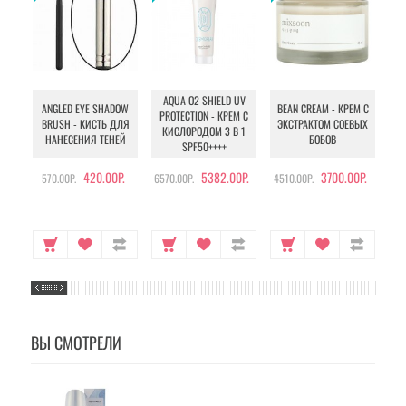
AQUA O2 SHIELD UV
B
ANGLED EYE SHADOW
BEAN CREAM - КРЕМ С
PROTECTION - КРЕМ С
BRUSH - КИСТЬ ДЛЯ
ЭКСТРАКТОМ СОЕВЫХ
КИСЛОРОДОМ 3 В 1
УХ
НАНЕСЕНИЯ ТЕНЕЙ
БОБОВ
SPF50++++
420.00Р.
5382.00Р.
3700.00Р.
570.00Р.
6570.00Р.
4510.00Р.
105
ВЫ СМОТРЕЛИ