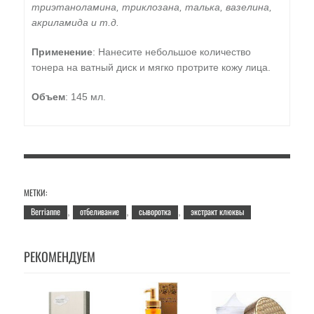
триэтаноламина, триклозана, талька, вазелина,
акриламида и т.д.
Применение
: Нанесите небольшое количество
тонера на ватный диск и мягко протрите кожу лица.
Объем
: 145 мл.
МЕТКИ:
Berrianne
отбеливание
сыворотка
экстракт клюквы
,
,
,
РЕКОМЕНДУЕМ