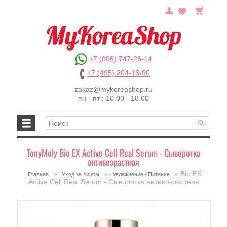
+7 (906) 747-26-14
+7 (495) 204-15-90
zakaz@mykoreashop.ru
пн - пт : 10.00 - 18.00
TonyMoly Bio EX Active Cell Real Serum - Сыворотка
антивозрастная
»
»
» Bio EX
Главная
Уход за лицом
Увлажнение / Питание
Active Cell Real Serum - Сыворотка антивозрастная