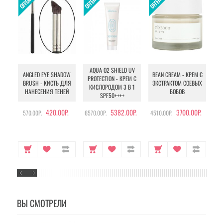
AQUA O2 SHIELD UV
B
ANGLED EYE SHADOW
BEAN CREAM - КРЕМ С
PROTECTION - КРЕМ С
BRUSH - КИСТЬ ДЛЯ
ЭКСТРАКТОМ СОЕВЫХ
КИСЛОРОДОМ 3 В 1
УХ
НАНЕСЕНИЯ ТЕНЕЙ
БОБОВ
SPF50++++
420.00Р.
5382.00Р.
3700.00Р.
570.00Р.
6570.00Р.
4510.00Р.
105
ВЫ СМОТРЕЛИ