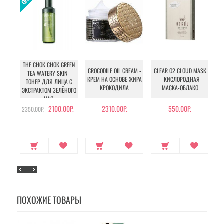
THE CHOK CHOK GREEN
CROCODILE OIL CREAM -
CLEAR O2 CLOUD MASK
B
TEA WATERY SKIN -
КРЕМ НА ОСНОВЕ ЖИРА
- КИСЛОРОДНАЯ
ТОНЕР ДЛЯ ЛИЦА С
КРОКОДИЛА
МАСКА-ОБЛАКО
ЭКСТРАКТОМ ЗЕЛЁНОГО
ЧАЯ
2100.00Р.
2310.00Р.
550.00Р.
2350.00Р.
34
ПОХОЖИЕ ТОВАРЫ