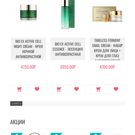
TIMELESS FERMENT
BIO EX ACTIVE CELL
NA
BIO EX ACTIVE CELL
SNAIL CREAM - НАБОР
NIGHT CREAM - КРЕМ
M
ESSENCE - ЭССЕНЦИЯ
КРЕМ ДЛЯ ЛИЦА +
НОЧНОЙ
Э
АНТИВОЗРАСТНАЯ
КРЕМ ДЛЯ ГЛАЗ
АНТИВОЗРАСТНОЙ
АНТИВОЗРАСТНОЙ
4730.00Р.
3950.00Р.
4700.00Р.
АКЦИИ