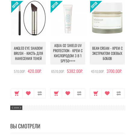
AQUA O2 SHIELD UV
B
ANGLED EYE SHADOW
BEAN CREAM - КРЕМ С
PROTECTION - КРЕМ С
BRUSH - КИСТЬ ДЛЯ
ЭКСТРАКТОМ СОЕВЫХ
КИСЛОРОДОМ 3 В 1
УХ
НАНЕСЕНИЯ ТЕНЕЙ
БОБОВ
SPF50++++
420.00Р.
5382.00Р.
3700.00Р.
570.00Р.
6570.00Р.
4510.00Р.
105
ВЫ СМОТРЕЛИ