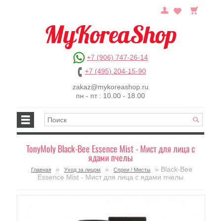
+7 (906) 747-26-14
+7 (495) 204-15-90
zakaz@mykoreashop.ru
пн - пт : 10.00 - 18.00
TonyMoly Black-Bee Essence Mist - Мист для лица с
ядами пчелы
»
»
» Black-Bee
Главная
Уход за лицом
Спреи / Мисты
Essence Mist - Мист для лица с ядами пчелы