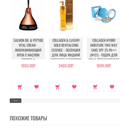
SALMON OIL & PEPTIDE
COLLAGEN & LUXURY
COLLAGEN HYDRO
VITAL CREAM -
GOLD REVITALIZING
MOISTURE TWO WAY
W
ОМОЛАЖИВАЮЩИЙ
ESSENCE - ЭССЕНЦИЯ
CAKE SPF 25 PA+++
КРЕМ С МАСЛОМ
ДЛЯ ЛИЦА ЖИДКИЙ
(№21) - ПУДРА ДЛЯ
ЛОСОСЯ И
КОЛЛАГЕН С ЗОЛОТОМ
ЛИЦА УВЛАЖНЯЮЩАЯ
ПЕПТИДАМИ
С КОЛЛАГЕНОМ (№21)
1650.00Р.
3460.00Р.
1690.00Р.
ПОХОЖИЕ ТОВАРЫ