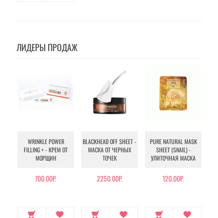
ЛИДЕРЫ ПРОДАЖ
WRINKLE POWER
BLACKHEAD OFF SHEET -
PURE NATURAL MASK
MU
FILLING + - КРЕМ ОТ
МАСКА ОТ ЧЕРНЫХ
SHEET (SNAIL) -
- 
МОРЩИН
ТОЧЕК
УЛИТОЧНАЯ МАСКА
Э
700.00Р.
2250.00Р.
120.00Р.