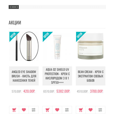
АКЦИИ
AQUA O2 SHIELD UV
B
ANGLED EYE SHADOW
BEAN CREAM - КРЕМ С
PROTECTION - КРЕМ С
BRUSH - КИСТЬ ДЛЯ
ЭКСТРАКТОМ СОЕВЫХ
КИСЛОРОДОМ 3 В 1
УХ
НАНЕСЕНИЯ ТЕНЕЙ
БОБОВ
SPF50++++
420.00Р.
5382.00Р.
3700.00Р.
570.00Р.
6570.00Р.
4510.00Р.
105