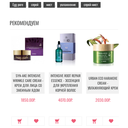
Egg pore
спрей
мист
увлажнение
спрей-мист
,
,
,
,
РЕКОМЕНДУЕМ
SYN-AKE INTENSIVE
INTENSIVE ROOT REPAIR
URBAN ECO HARAKEKE
WRINKLE CARE CREAM -
ESSENCE - ЭССЕНЦИЯ
CREAM -
КРЕМ ДЛЯ ЛИЦА СО
ДЛЯ УКРЕПЛЕНИЯ
УВЛАЖНЯЮЩИЙ КРЕМ
ЗМЕИНЫМ ЯДОМ
КОРНЕЙ ВОЛОС
1850.00Р.
4070.00Р.
2030.00Р.