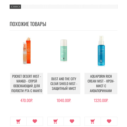
ПОХОЖИЕ ТОВАРЫ
POCKET DESERT MIST -
AQUAPORIN RICH
DUST AND THE CITY
MANGO - СПРЕЙ
CREAM MIST - КРЕМ-
CLEAR SHIELD MIST -
ОСВЕЖАЮЩИЙ ДЛЯ
МИСТ С
ЗАЩИТНЫЙ МИСТ
ПОЛОСТИ РТА С МАНГО
АКВАПОРИНАМИ
П
470.00Р.
1040.00Р.
1320.00Р.