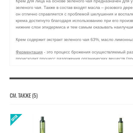
Крем для лица на основе зеленого чая предназначен для у
зеленого чая. Также в состав входят масла – розового де
он отлично справляется с проблемой шелушения и воспале
крема достигнуто благодаря использованию при его произв
нижние слои эпидермиса и тем самым оказывать наилучши
Крем содержит экстракт зеленого чая 63%, масло лимонных
Ферментация
- это процесс брожения осуществляемый ра
происходит процесс разложения органических веществ (пр
действием ферментов (энзимов), содержащихся в клетках 
усваиваются кожей. Средства интенсивнее обычных, обо
*Линия безопасна для чувствительной кожи, обладает 
придает ей мягкость и помогает сохранить коже свеже
СМ. ТАКЖЕ (5)
Основное действие зеленого чая
- стимулирующее, против
также проантоцианидины, действующие как антиоксидант. Э
Экстракт очищает поры, ликвидирует сухость кожи, стимул
Применение:
нанесите небольшое количество средства н