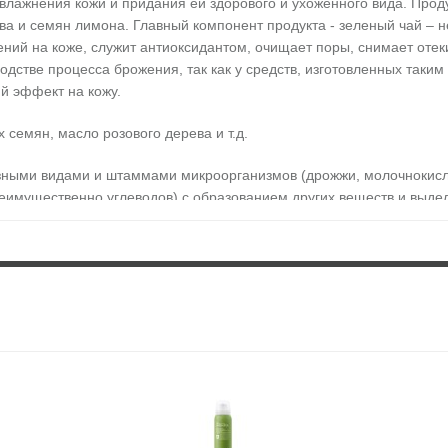
влажнения кожи и придания ей здорового и ухоженного вида. Проду
рева и семян лимона. Главный компонент продукта - зеленый чай –
ний на коже, служит антиоксидантом, очищает поры, снимает отек
одстве процесса брожения, так как у средств, изготовленных таки
й эффект на кожу.
 семян, масло розового дерева и т.д.
зными видами и штаммами микроорганизмов (дрожжи, молочнокисл
еимущественно углеводов) с образованием других веществ и выде
микроорганизмов. Составы, приготовленные таким образом, быстрее
гащены важными аминокислотами, жировыми кислотами, витаминам
охлаждающим и успокаивающим действием, восстанавливает гид
сть.
овоспалительное. Танины зеленого чая обладают способностью по
кстракт зеленого чая интенсивно питает и увлажняет кожу, улучшае
ирует клеточную деятельность, снимает усталость и препятствует 
а кожу мягкими, массирующими движениями.