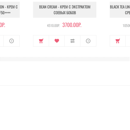
ION - КРЕМ С
BEAN CREAM - КРЕМ С ЭКСТРАКТОМ
BLACK TEA LI
F50++++
СОЕВЫХ БОБОВ
СР
0Р.
3700.00Р.
4510.00Р.
10500