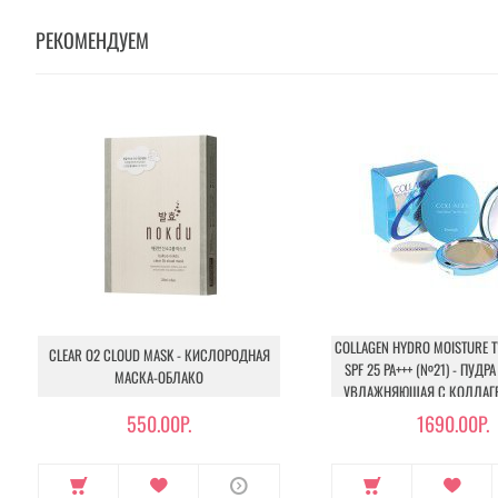
РЕКОМЕНДУЕМ
COLLAGEN HYDRO MOISTURE 
CLEAR O2 CLOUD MASK - КИСЛОРОДНАЯ
SPF 25 PA+++ (№21) - ПУД
МАСКА-ОБЛАКО
УВЛАЖНЯЮЩАЯ С КОЛЛАГЕ
550.00Р.
1690.00Р.