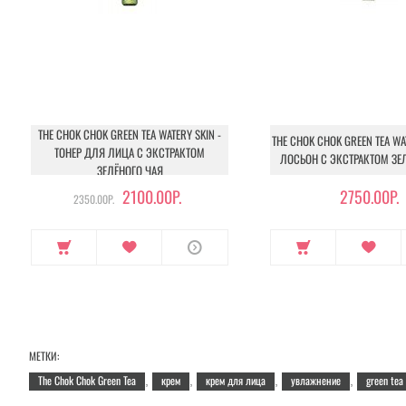
Объем:
60 мл.
THE CHOK CHOK GREEN TEA WATERY SKIN -
THE CHOK CHOK GREEN TEA WA
ТОНЕР ДЛЯ ЛИЦА С ЭКСТРАКТОМ
ЛОСЬОН С ЭКСТРАКТОМ ЗЕ
ЗЕЛЁНОГО ЧАЯ
2100.00Р.
2750.00Р.
2350.00Р.
МЕТКИ:
The Chok Chok Green Tea
крем
крем для лица
увлажнение
green tea
,
,
,
,