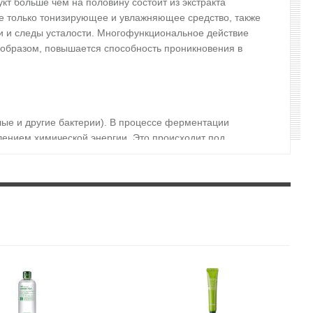
кт больше чем на половину состоит из экстракта
 не только тонизирующее и увлажняющее средство, также
и и следы усталости. Многофункциональное действие
м образом, повышается способность проникновения в
ые и другие бактерии). В процессе ферментации
лением химической энергии. Это происходит под
 и глубже проникают в кожу, легче поглощаются и
и.
ро-липидный баланс кожи, улучшает текстуру кожи,
вышать устойчивость кровеносных капилляров. Содержит
т структуру эпидермиса и укрепляет тонус кожи.
процессу старения, усиливает защитные функции кожи.