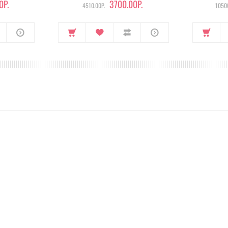
0Р.
3700.00Р.
4510.00Р.
10500