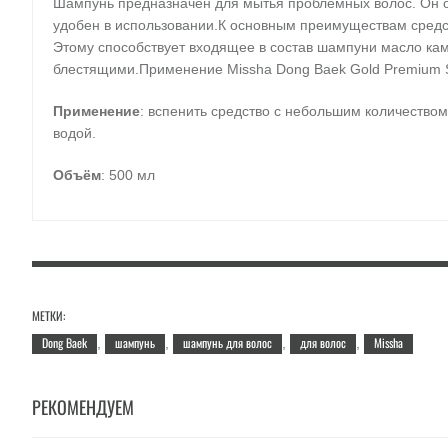
Шампунь предназначен для мытья проблемных волос. Он от
удобен в использовании.К основным преимуществам средст
Этому способствует входящее в состав шампуни масло ка
блестящими.Применение Missha Dong Baek Gold Premium Sh
Применение
: вспенить средство с небольшим количество
водой.
Объём
: 500 мл
МЕТКИ:
Dong Baek
шампунь
шампунь для волос
для волос
Missha
,
,
,
,
РЕКОМЕНДУЕМ