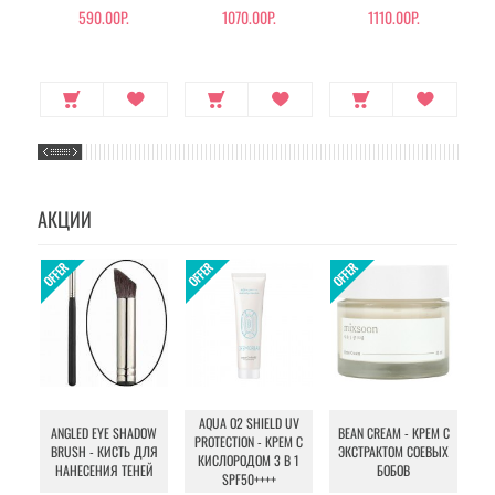
ЭКСТРАКТОМ СОКА
ОСЛИННОГО МОЛОКА
590.00Р.
1070.00Р.
1110.00Р.
АЛОЭ ВЕРА
АКЦИИ
AQUA O2 SHIELD UV
B
ANGLED EYE SHADOW
BEAN CREAM - КРЕМ С
PROTECTION - КРЕМ С
BRUSH - КИСТЬ ДЛЯ
ЭКСТРАКТОМ СОЕВЫХ
КИСЛОРОДОМ 3 В 1
УХ
НАНЕСЕНИЯ ТЕНЕЙ
БОБОВ
SPF50++++