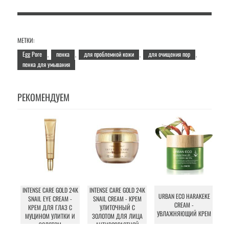
МЕТКИ:
Egg Pore
пенка
для проблемной кожи
для очищения пор
,
,
,
,
пенка для умывания
РЕКОМЕНДУЕМ
INTENSE CARE GOLD 24K
INTENSE CARE GOLD 24K
URBAN ECO HARAKEKE
SNAIL EYE CREAM -
SNAIL CREAM - КРЕМ
CREAM -
КРЕМ ДЛЯ ГЛАЗ С
УЛИТОЧНЫЙ С
УВЛАЖНЯЮЩИЙ КРЕМ
МУЦИНОМ УЛИТКИ И
ЗОЛОТОМ ДЛЯ ЛИЦА
ЗОЛОТОМ
АНТИВОЗРАСТНОЙ
Л