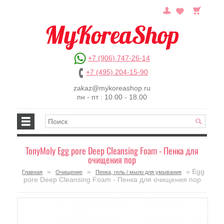
+7 (906) 747-26-14
+7 (495) 204-15-90
zakaz@mykoreashop.ru
пн - пт : 10.00 - 18.00
TonyMoly Egg pore Deep Cleansing Foam - Пенка для
очищения пор
»
»
» Egg
Главная
Очищение
Пенка, гель / мыло для умывания
pore Deep Cleansing Foam - Пенка для очищения пор