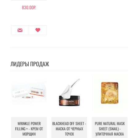
830.00Р.
ЛИДЕРЫ ПРОДАЖ
WRINKLE POWER
BLACKHEAD OFF SHEET -
PURE NATURAL MASK
MU
FILLING + - КРЕМ ОТ
МАСКА ОТ ЧЕРНЫХ
SHEET (SNAIL) -
- 
МОРЩИН
ТОЧЕК
УЛИТОЧНАЯ МАСКА
Э