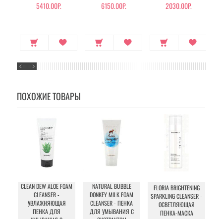
С
5410.00Р.
6150.00Р.
2030.00Р.
ПОХОЖИЕ ТОВАРЫ
CLEAN DEW ALOE FOAM
NATURAL BUBBLE
F
FLORIA BRIGHTENING
CLEANSER -
DONKEY MILK FOAM
SPARKLING CLEANSER -
УВЛАЖНЯЮЩАЯ
CLEANSER - ПЕНКА
ОСВЕТЛЯЮЩАЯ
ПЕНКА ДЛЯ
ДЛЯ УМЫВАНИЯ С
ПЕНКА-МАСКА
УМЫВАНИЯ С
ЭКСТРАКТОМ