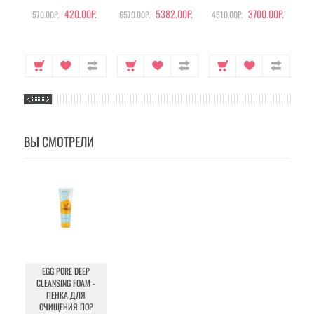
420.00Р.
5382.00Р.
3700.00Р.
570.00Р.
6570.00Р.
4510.00Р.
105
ВЫ СМОТРЕЛИ
EGG PORE DEEP
CLEANSING FOAM -
ПЕНКА ДЛЯ
ОЧИЩЕНИЯ ПОР