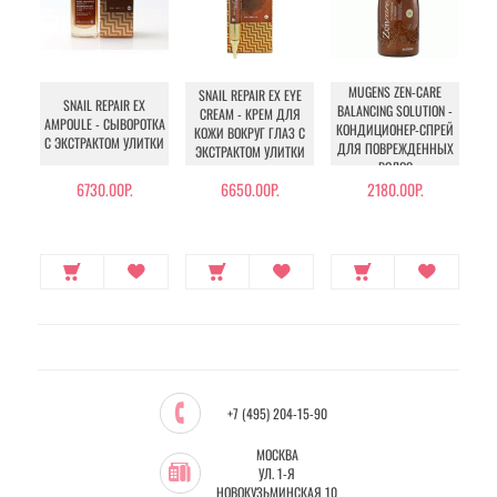
MUGENS ZEN-CARE
SNAIL REPAIR EX EYE
SNAIL REPAIR EX
BALANCING SOLUTION -
CREAM - КРЕМ ДЛЯ
AMPOULE - СЫВОРОТКА
КОНДИЦИОНЕР-СПРЕЙ
КОЖИ ВОКРУГ ГЛАЗ С
КИ
С ЭКСТРАКТОМ УЛИТКИ
ДЛЯ ПОВРЕЖДЕННЫХ
ЭКСТРАКТОМ УЛИТКИ
ВОЛОС
6730.00Р.
6650.00Р.
2180.00Р.
+7 (495) 204-15-90
МОСКВА
УЛ. 1-Я
НОВОКУЗЬМИНСКАЯ 10