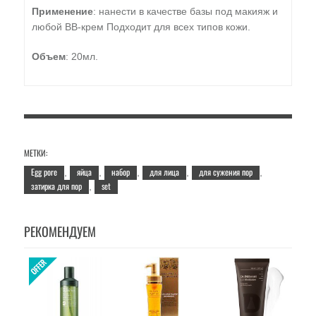
Применение
: нанести в качестве базы под макияж и
любой BB-крем Подходит для всех типов кожи.
Объем
: 20мл.
МЕТКИ:
Egg pore
яйца
набор
для лица
для сужения пор
,
,
,
,
,
затирка для пор
set
,
РЕКОМЕНДУЕМ