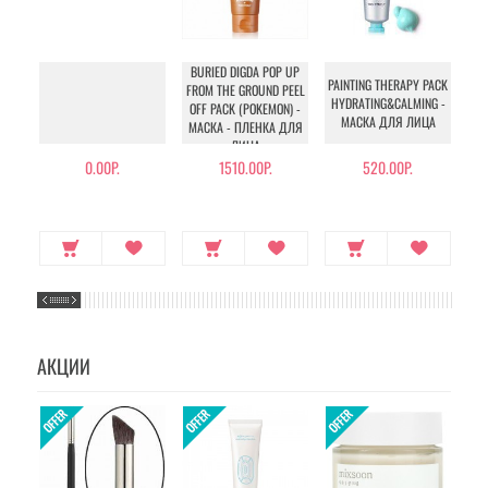
BURIED DIGDA POP UP
PAINTING THERAPY PACK
PAI
FROM THE GROUND PEEL
HYDRATING&CALMING -
MO
OFF PACK (POKEMON) -
МАСКА ДЛЯ ЛИЦА
МАСКА - ПЛЕНКА ДЛЯ
ЛИЦА
0.00Р.
1510.00Р.
520.00Р.
АКЦИИ