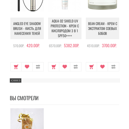
AQUA O2 SHIELD UV
B
ANGLED EYE SHADOW
BEAN CREAM - КРЕМ С
PROTECTION - КРЕМ С
BRUSH - КИСТЬ ДЛЯ
ЭКСТРАКТОМ СОЕВЫХ
КИСЛОРОДОМ 3 В 1
УХ
НАНЕСЕНИЯ ТЕНЕЙ
БОБОВ
SPF50++++
420.00Р.
5382.00Р.
3700.00Р.
570.00Р.
6570.00Р.
4510.00Р.
105
ВЫ СМОТРЕЛИ