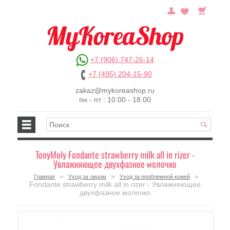
+7 (906) 747-26-14
+7 (495) 204-15-90
zakaz@mykoreashop.ru
пн - пт : 10.00 - 18.00
TonyMoly Fondante strawberry milk all in rizer -
Увлажняющее двухфазное молочко
»
»
»
Главная
Уход за лицом
Уход за проблемной кожей
Fondante strawberry milk all in rizer - Увлажняющее
двухфазное молочко