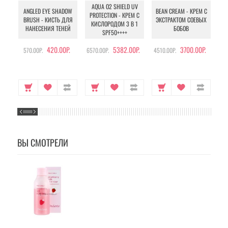
AQUA O2 SHIELD UV
B
ANGLED EYE SHADOW
BEAN CREAM - КРЕМ С
PROTECTION - КРЕМ С
BRUSH - КИСТЬ ДЛЯ
ЭКСТРАКТОМ СОЕВЫХ
КИСЛОРОДОМ 3 В 1
УХ
НАНЕСЕНИЯ ТЕНЕЙ
БОБОВ
SPF50++++
420.00Р.
5382.00Р.
3700.00Р.
570.00Р.
6570.00Р.
4510.00Р.
105
ВЫ СМОТРЕЛИ