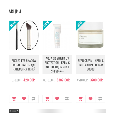
АКЦИИ
AQUA O2 SHIELD UV
B
ANGLED EYE SHADOW
BEAN CREAM - КРЕМ С
PROTECTION - КРЕМ С
BRUSH - КИСТЬ ДЛЯ
ЭКСТРАКТОМ СОЕВЫХ
КИСЛОРОДОМ 3 В 1
УХ
НАНЕСЕНИЯ ТЕНЕЙ
БОБОВ
SPF50++++
420.00Р.
5382.00Р.
3700.00Р.
570.00Р.
6570.00Р.
4510.00Р.
105