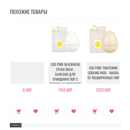
ПОХОЖИЕ ТОВАРЫ
EGG PORE BLACKHEAD
FO
EGG PORE TIGHTENING
STEAM BALM -
SY
COOLING PACK - МАСКА
БАЛЬЗАМ ДЛЯ
- 
ОТ РАСШИРЕННЫХ ПОР
ОЧИЩЕНИЯ ПОР С
ТЕПЛОВЫМ ЭФФЕКТОМ
0.00Р.
1750.00Р.
1320.00Р.