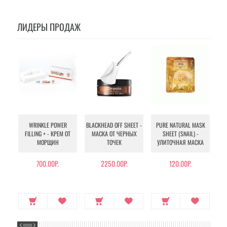
ЛИДЕРЫ ПРОДАЖ
WRINKLE POWER
BLACKHEAD OFF SHEET -
PURE NATURAL MASK
MU
FILLING + - КРЕМ ОТ
МАСКА ОТ ЧЕРНЫХ
SHEET (SNAIL) -
- 
МОРЩИН
ТОЧЕК
УЛИТОЧНАЯ МАСКА
Э
700.00Р.
2250.00Р.
120.00Р.