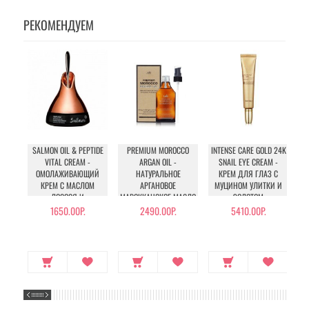
РЕКОМЕНДУЕМ
SALMON OIL & PEPTIDE
PREMIUM MOROCCO
INTENSE CARE GOLD 24K
C
VITAL CREAM -
ARGAN OIL -
SNAIL EYE CREAM -
ОМОЛАЖИВАЮЩИЙ
НАТУРАЛЬНОЕ
КРЕМ ДЛЯ ГЛАЗ С
КРЕМ С МАСЛОМ
АРГАНОВОЕ
МУЦИНОМ УЛИТКИ И
ЛОСОСЯ И
МАРОККАНСКОЕ МАСЛО
ЗОЛОТОМ
ПЕПТИДАМИ
ДЛЯ ВОЛОС
1650.00Р.
2490.00Р.
5410.00Р.