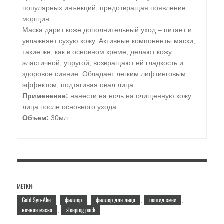
популярных инъекций, предотвращая появление
морщин.
Маска дарит коже дополнительный уход – питает и
увлажняет сухую кожу. Активные компоненты маски,
такие же, как в основном креме, делают кожу
эластичной, упругой, возвращают ей гладкость и
здоровое сияние. Обладает легким лифтинговым
эффектом, подтягивая овал лица.
Применение:
нанести на ночь на очищенную кожу
лица после основного ухода.
Объем:
30мл
МЕТКИ:
Gold Syn-Ake
филлер
филлер для лица
пептид змеи
,
,
,
,
ночная маска
sleeping pack
,