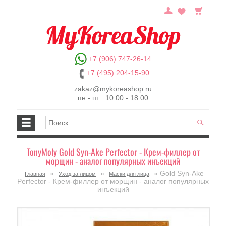
+7 (906) 747-26-14
+7 (495) 204-15-90
zakaz@mykoreashop.ru
пн - пт : 10.00 - 18.00
TonyMoly Gold Syn-Ake Perfector - Крем-филлер от
морщин - аналог популярных инъекций
»
»
» Gold Syn-Ake
Главная
Уход за лицом
Маски для лица
Perfector - Крем-филлер от морщин - аналог популярных
инъекций