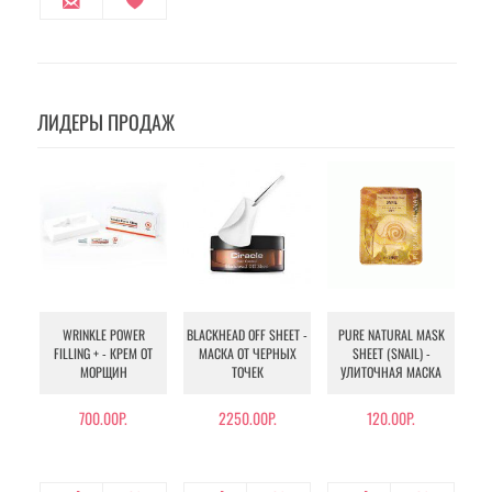
ЛИДЕРЫ ПРОДАЖ
WRINKLE POWER
BLACKHEAD OFF SHEET -
PURE NATURAL MASK
MU
FILLING + - КРЕМ ОТ
МАСКА ОТ ЧЕРНЫХ
SHEET (SNAIL) -
- 
МОРЩИН
ТОЧЕК
УЛИТОЧНАЯ МАСКА
Э
700.00Р.
2250.00Р.
120.00Р.