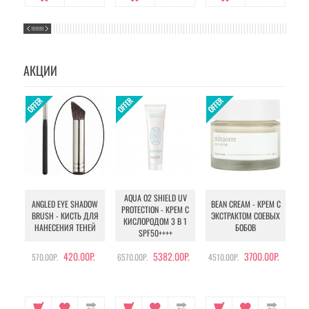
АКЦИИ
AQUA O2 SHIELD UV
B
ANGLED EYE SHADOW
BEAN CREAM - КРЕМ С
PROTECTION - КРЕМ С
BRUSH - КИСТЬ ДЛЯ
ЭКСТРАКТОМ СОЕВЫХ
КИСЛОРОДОМ 3 В 1
УХ
НАНЕСЕНИЯ ТЕНЕЙ
БОБОВ
SPF50++++
420.00Р.
5382.00Р.
3700.00Р.
570.00Р.
6570.00Р.
4510.00Р.
105