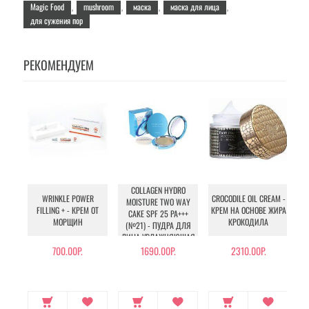
Magic Food
mushroom
маска
маска для лица
,
,
,
,
для сужения пор
РЕКОМЕНДУЕМ
COLLAGEN HYDRO
WRINKLE POWER
CROCODILE OIL CREAM -
MOISTURE TWO WAY
FILLING + - КРЕМ ОТ
КРЕМ НА ОСНОВЕ ЖИРА
CAKE SPF 25 PA+++
МОРЩИН
КРОКОДИЛА
(№21) - ПУДРА ДЛЯ
ЛИЦА УВЛАЖНЯЮЩАЯ
С КОЛЛАГЕНОМ (№21)
700.00Р.
1690.00Р.
2310.00Р.