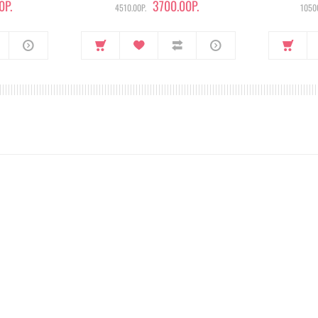
0Р.
3700.00Р.
4510.00Р.
10500