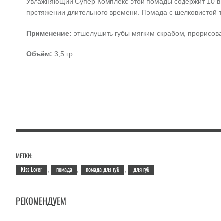
Увлажняющий Супер Комплекс этой помады содержит 10 ви
протяжении длительного времени. Помада с шелковистой т
Применение:
отшелушить губы мягким скрабом, прорисова
Объём:
3,5 гр.
МЕТКИ:
Kiss Lover
помада
помада для губ
для губ
,
,
,
РЕКОМЕНДУЕМ