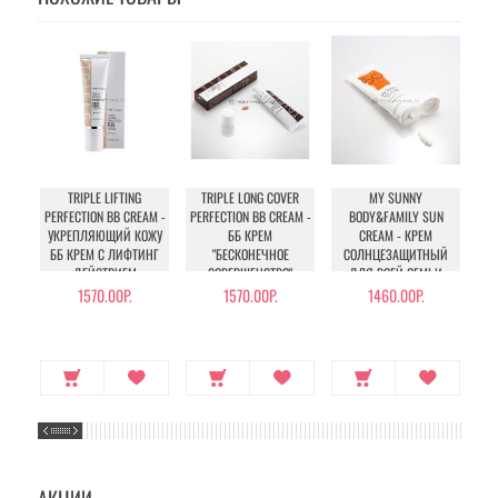
TRIPLE LIFTING
TRIPLE LONG COVER
MY SUNNY
PERFECTION BB CREAM -
PERFECTION BB CREAM -
BODY&FAMILY SUN
УКРЕПЛЯЮЩИЙ КОЖУ
ББ КРЕМ
CREAM - КРЕМ
ББ КРЕМ С ЛИФТИНГ
"БЕСКОНЕЧНОЕ
СОЛНЦЕЗАЩИТНЫЙ
С
ДЕЙСТВИЕМ
СОВЕРШЕНСТВО"
ДЛЯ ВСЕЙ СЕМЬИ
ТРОЙНОГО ДЕЙСТВИЯ
1570.00Р.
1570.00Р.
1460.00Р.