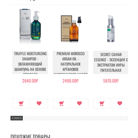
TRUFFLE MOISTURIZING
PREMIUM MOROCCO
SECRET CAVIAR
SHAMPOO -
ARGAN OIL -
ESSENCE - ЭССЕНЦИЯ С
УВЛАЖНЯЮЩИЙ
НАТУРАЛЬНОЕ
У
ЭКСТРАКТОМ ИКРЫ
ШАМПУНЬ НА ОСНОВЕ
АРГАНОВОЕ
ПИТАТЕЛЬНАЯ
ТРЮФЕЛЯ
МАРОККАНСКОЕ МАСЛО
ДЛЯ ВОЛОС
2640.00Р.
2490.00Р.
5870.00Р.
ПОХОЖИЕ ТОВАРЫ