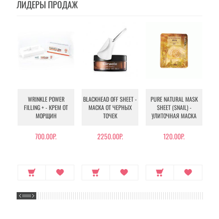
ЛИДЕРЫ ПРОДАЖ
WRINKLE POWER
BLACKHEAD OFF SHEET -
PURE NATURAL MASK
MU
FILLING + - КРЕМ ОТ
МАСКА ОТ ЧЕРНЫХ
SHEET (SNAIL) -
- 
МОРЩИН
ТОЧЕК
УЛИТОЧНАЯ МАСКА
Э
700.00Р.
2250.00Р.
120.00Р.