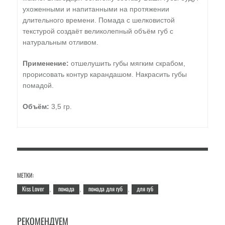
ухоженными и напитанными на протяжении
длительного времени. Помада с шелковистой
текстурой создаёт великолепный объём губ с
натуральным отливом.
Применение:
отшелушить губы мягким скрабом,
прорисовать контур карандашом. Накрасить губы
помадой.
Объём:
3,5 гр.
МЕТКИ:
Kiss Lover
помада
помада для губ
для губ
,
,
,
РЕКОМЕНДУЕМ