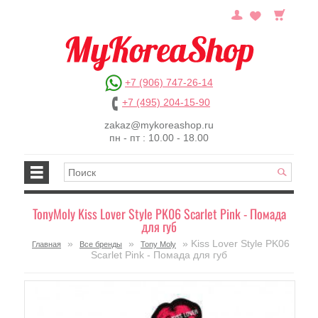
+7 (906) 747-26-14
+7 (495) 204-15-90
zakaz@mykoreashop.ru
пн - пт : 10.00 - 18.00
TonyMoly Kiss Lover Style PK06 Scarlet Pink - Помада
для губ
»
»
» Kiss Lover Style PK06
Главная
Все бренды
Tony Moly
Scarlet Pink - Помада для губ