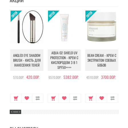
АКЦИИ
AQUA O2 SHIELD UV
B
ANGLED EYE SHADOW
BEAN CREAM - КРЕМ С
PROTECTION - КРЕМ С
BRUSH - КИСТЬ ДЛЯ
ЭКСТРАКТОМ СОЕВЫХ
КИСЛОРОДОМ 3 В 1
УХ
НАНЕСЕНИЯ ТЕНЕЙ
БОБОВ
SPF50++++
420.00Р.
5382.00Р.
3700.00Р.
570.00Р.
6570.00Р.
4510.00Р.
105