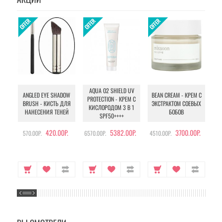
AQUA O2 SHIELD UV
B
ANGLED EYE SHADOW
BEAN CREAM - КРЕМ С
PROTECTION - КРЕМ С
BRUSH - КИСТЬ ДЛЯ
ЭКСТРАКТОМ СОЕВЫХ
КИСЛОРОДОМ 3 В 1
УХ
НАНЕСЕНИЯ ТЕНЕЙ
БОБОВ
SPF50++++
420.00Р.
5382.00Р.
3700.00Р.
570.00Р.
6570.00Р.
4510.00Р.
105