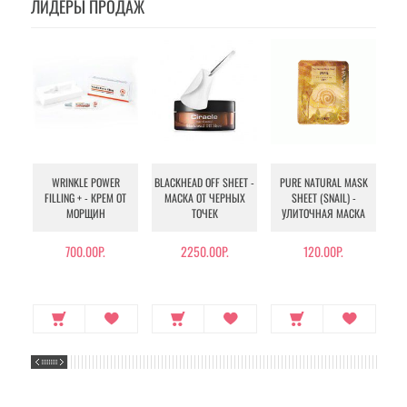
ЛИДЕРЫ ПРОДАЖ
WRINKLE POWER
BLACKHEAD OFF SHEET -
PURE NATURAL MASK
MU
FILLING + - КРЕМ ОТ
МАСКА ОТ ЧЕРНЫХ
SHEET (SNAIL) -
- 
МОРЩИН
ТОЧЕК
УЛИТОЧНАЯ МАСКА
Э
700.00Р.
2250.00Р.
120.00Р.