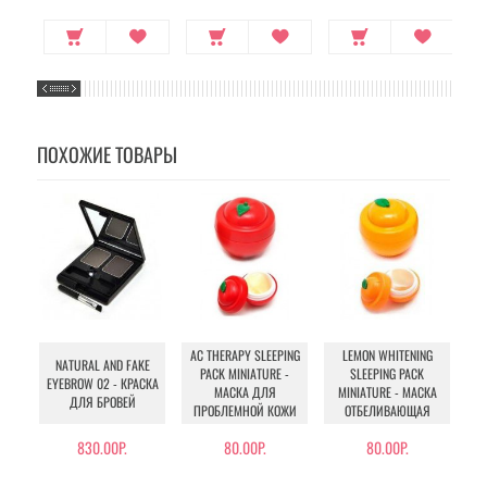
ПОХОЖИЕ ТОВАРЫ
AC THERAPY SLEEPING
LEMON WHITENING
NATURAL AND FAKE
PACK MINIATURE -
SLEEPING PACK
EYEBROW 02 - КРАСКА
PE
МАСКА ДЛЯ
MINIATURE - МАСКА
ДЛЯ БРОВЕЙ
-
ПРОБЛЕМНОЙ КОЖИ
ОТБЕЛИВАЮЩАЯ
830.00Р.
80.00Р.
80.00Р.