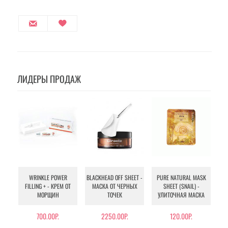
ЛИДЕРЫ ПРОДАЖ
WRINKLE POWER
BLACKHEAD OFF SHEET -
PURE NATURAL MASK
MU
FILLING + - КРЕМ ОТ
МАСКА ОТ ЧЕРНЫХ
SHEET (SNAIL) -
- 
МОРЩИН
ТОЧЕК
УЛИТОЧНАЯ МАСКА
Э
700.00Р.
2250.00Р.
120.00Р.