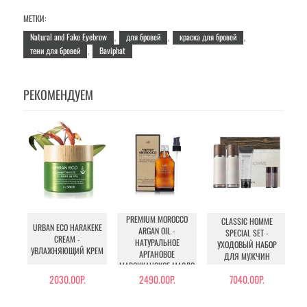
МЕТКИ:
Natural and Fake Eyebrow
для бровей
краска для бровей
,
,
,
тени для бровей
Baviphat
,
РЕКОМЕНДУЕМ
PREMIUM MOROCCO
CLASSIC HOMME
I
URBAN ECO HARAKEKE
ARGAN OIL -
SPECIAL SET -
E
CREAM -
НАТУРАЛЬНОЕ
УХОДОВЫЙ НАБОР
УВЛАЖНЯЮЩИЙ КРЕМ
АРГАНОВОЕ
ДЛЯ МУЖЧИН
МАРОККАНСКОЕ МАСЛО
ДЛЯ ВОЛОС
2030.00Р.
2490.00Р.
7040.00Р.