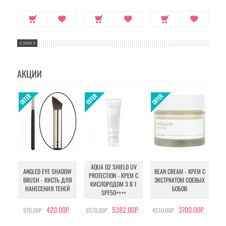
АКЦИИ
AQUA O2 SHIELD UV
B
ANGLED EYE SHADOW
BEAN CREAM - КРЕМ С
PROTECTION - КРЕМ С
BRUSH - КИСТЬ ДЛЯ
ЭКСТРАКТОМ СОЕВЫХ
КИСЛОРОДОМ 3 В 1
УХ
НАНЕСЕНИЯ ТЕНЕЙ
БОБОВ
SPF50++++
420.00Р.
5382.00Р.
3700.00Р.
570.00Р.
6570.00Р.
4510.00Р.
105