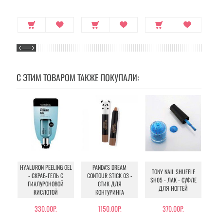
С ЭТИМ ТОВАРОМ ТАКЖЕ ПОКУПАЛИ:
HYALURON PEELING GEL
PANDA'S DREAM
TONY NAIL SHUFFLE
FA
- СКРАБ-ГЕЛЬ С
CONTOUR STICK 03 -
SH05 - ЛАК - СУФЛЕ
ГИАЛУРОНОВОЙ
СТИК ДЛЯ
ДЛЯ НОГТЕЙ
КО
КИСЛОТОЙ
КОНТУРИНГА
330.00Р.
1150.00Р.
370.00Р.