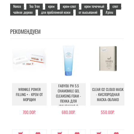
Nonco
Tea Tree
крем
крем-спот
крем точечный
спот
,
,
,
,
,
,
чайное дерево
для проблемной кожи
от высыпаний
A'pieu
,
,
,
РЕКОМЕНДУЕМ
FABYOU PH 5.5
WRINKLE POWER
CLEAR O2 CLOUD MASK
B
CHAMOMILE GEL
FILLING + - КРЕМ ОТ
- КИСЛОРОДНАЯ
CLEANSING FOAM -
МОРЩИН
МАСКА-ОБЛАКО
ПЕНКА ДЛЯ
УМЫВАНИЯ С
РОМАШКОЙ
700.00Р.
680.00Р.
550.00Р.
34