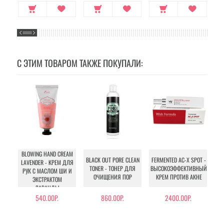
С ЭТИМ ТОВАРОМ ТАКЖЕ ПОКУПАЛИ:
BLOWING HAND CREAM
BLACK OUT PORE CLEAN
FERMENTED AC-X SPOT -
H
LAVENDER - KРЕМ ДЛЯ
TONER - ТОНЕР ДЛЯ
ВЫСОКОЭФФЕКТИВНЫЙ
М
РУК С МАСЛОМ ШИ И
ОЧИЩЕНИЯ ПОР
КРЕМ ПРОТИВ АКНЕ
ЭКСТРАКТОМ
ЛАВАНДЫ
540.00Р.
860.00Р.
2400.00Р.