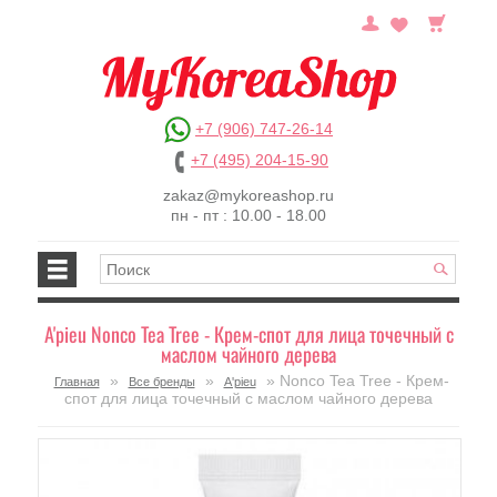
+7 (906) 747-26-14
+7 (495) 204-15-90
zakaz@mykoreashop.ru
пн - пт : 10.00 - 18.00
A'pieu Nonco Tea Tree - Крем-спот для лица точечный с
маслом чайного дерева
»
»
» Nonco Tea Tree - Крем-
Главная
Все бренды
A'pieu
спот для лица точечный с маслом чайного дерева