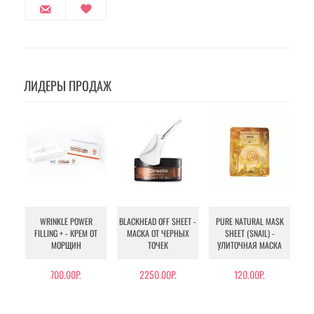
ЛИДЕРЫ ПРОДАЖ
WRINKLE POWER
BLACKHEAD OFF SHEET -
PURE NATURAL MASK
MU
FILLING + - КРЕМ ОТ
МАСКА ОТ ЧЕРНЫХ
SHEET (SNAIL) -
- 
МОРЩИН
ТОЧЕК
УЛИТОЧНАЯ МАСКА
Э
700.00Р.
2250.00Р.
120.00Р.