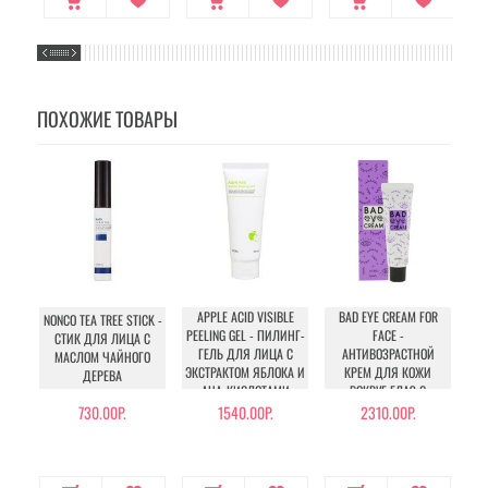
ПОХОЖИЕ ТОВАРЫ
APPLE ACID VISIBLE
BAD EYE CREAM FOR
NONCO TEA TREE STICK -
PEELING GEL - ПИЛИНГ-
FACE -
СТИК ДЛЯ ЛИЦА C
R
ГЕЛЬ ДЛЯ ЛИЦА С
АНТИВОЗРАСТНОЙ
МАСЛОМ ЧАЙНОГО
ВО
ЭКСТРАКТОМ ЯБЛОКА И
КРЕМ ДЛЯ КОЖИ
ДЕРЕВА
AHA-КИСЛОТАМИ
ВОКРУГ ГЛАЗ С
ЭКСТРАКТОМ ЧЁРТОВА
730.00Р.
1540.00Р.
2310.00Р.
КОГТЯ