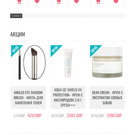
АКЦИИ
AQUA O2 SHIELD UV
B
ANGLED EYE SHADOW
BEAN CREAM - КРЕМ С
PROTECTION - КРЕМ С
BRUSH - КИСТЬ ДЛЯ
ЭКСТРАКТОМ СОЕВЫХ
КИСЛОРОДОМ 3 В 1
УХ
НАНЕСЕНИЯ ТЕНЕЙ
БОБОВ
SPF50++++
420.00Р.
5382.00Р.
3700.00Р.
570.00Р.
6570.00Р.
4510.00Р.
105