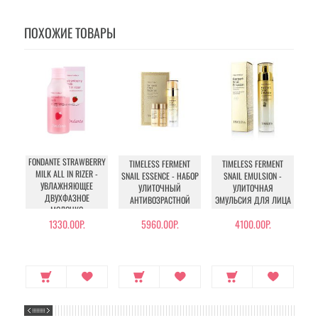
ПОХОЖИЕ ТОВАРЫ
FONDANTE STRAWBERRY
TIMELESS FERMENT
TIMELESS FERMENT
NA
MILK ALL IN RIZER -
SNAIL ESSENCE - НАБОР
SNAIL EMULSION -
MO
УВЛАЖНЯЮЩЕЕ
УЛИТОЧНЫЙ
УЛИТОЧНАЯ
ЭМ
ДВУХФАЗНОЕ
АНТИВОЗРАСТНОЙ
ЭМУЛЬСИЯ ДЛЯ ЛИЦА
МОЛОЧКО
1330.00Р.
5960.00Р.
4100.00Р.