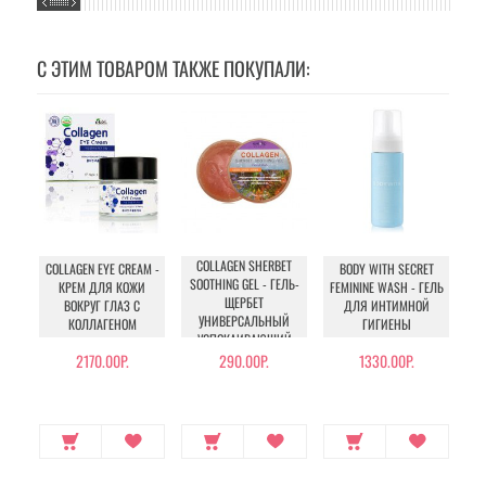
С ЭТИМ ТОВАРОМ ТАКЖЕ ПОКУПАЛИ:
COLLAGEN SHERBET
COLLAGEN EYE CREAM -
BODY WITH SECRET
BL
SOOTHING GEL - ГЕЛЬ-
КРЕМ ДЛЯ КОЖИ
FEMININE WASH - ГЕЛЬ
RO
ЩЕРБЕТ
ВОКРУГ ГЛАЗ С
ДЛЯ ИНТИМНОЙ
УНИВЕРСАЛЬНЫЙ
КОЛЛАГЕНОМ
ГИГИЕНЫ
УСПОКАИВАЮЩИЙ
2170.00Р.
290.00Р.
1330.00Р.