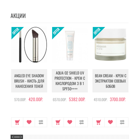
АКЦИИ
AQUA O2 SHIELD UV
B
ANGLED EYE SHADOW
BEAN CREAM - КРЕМ С
PROTECTION - КРЕМ С
BRUSH - КИСТЬ ДЛЯ
ЭКСТРАКТОМ СОЕВЫХ
КИСЛОРОДОМ 3 В 1
УХ
НАНЕСЕНИЯ ТЕНЕЙ
БОБОВ
SPF50++++
420.00Р.
5382.00Р.
3700.00Р.
570.00Р.
6570.00Р.
4510.00Р.
105