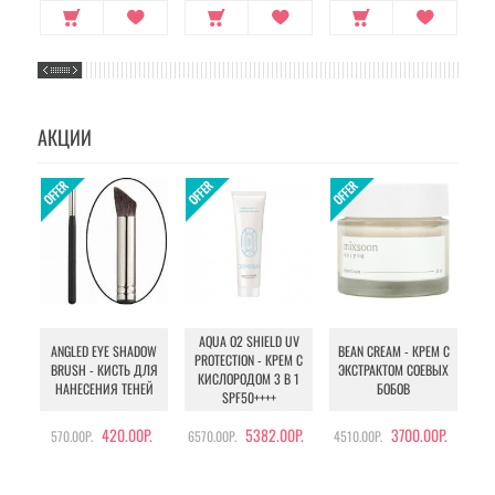
АКЦИИ
AQUA O2 SHIELD UV
B
ANGLED EYE SHADOW
BEAN CREAM - КРЕМ С
PROTECTION - КРЕМ С
BRUSH - КИСТЬ ДЛЯ
ЭКСТРАКТОМ СОЕВЫХ
КИСЛОРОДОМ 3 В 1
УХ
НАНЕСЕНИЯ ТЕНЕЙ
БОБОВ
SPF50++++
420.00Р.
5382.00Р.
3700.00Р.
570.00Р.
6570.00Р.
4510.00Р.
105