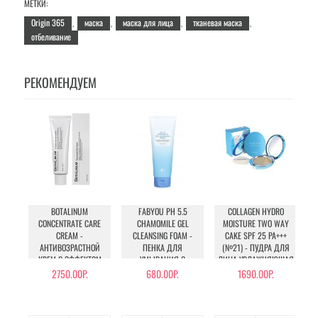
МЕТКИ:
Origin 365
маска
маска для лица
тканевая маска
,
,
,
,
отбеливание
РЕКОМЕНДУЕМ
BOTALINUM
FABYOU PH 5.5
COLLAGEN HYDRO
C
CONCENTRATE CARE
CHAMOMILE GEL
MOISTURE TWO WAY
CREAM -
CLEANSING FOAM -
CAKE SPF 25 PA+++
АНТИВОЗРАСТНОЙ
ПЕНКА ДЛЯ
(№21) - ПУДРА ДЛЯ
КРЕМ С ЭФФЕКТОМ
УМЫВАНИЯ С
ЛИЦА УВЛАЖНЯЮЩАЯ
БОТОКСА
РОМАШКОЙ
С КОЛЛАГЕНОМ (№21)
2750.00Р.
680.00Р.
1690.00Р.