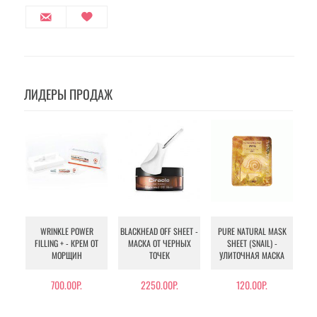
ЛИДЕРЫ ПРОДАЖ
WRINKLE POWER
BLACKHEAD OFF SHEET -
PURE NATURAL MASK
MU
FILLING + - КРЕМ ОТ
МАСКА ОТ ЧЕРНЫХ
SHEET (SNAIL) -
- 
МОРЩИН
ТОЧЕК
УЛИТОЧНАЯ МАСКА
Э
700.00Р.
2250.00Р.
120.00Р.