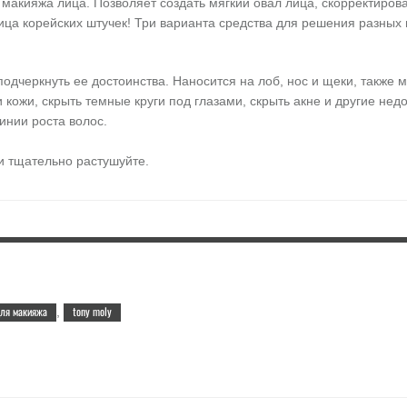
о макияжа лица. Позволяет создать мягкий овал лица, скорректиров
ица корейских штучек! Три варианта средства для решения разных
, подчеркнуть ее достоинства. Наносится на лоб, нос и щеки, также
и кожи, скрыть темные круги под глазами, скрыть акне и другие недо
инии роста волос.
и тщательно растушуйте.
ля макияжа
tony moly
,