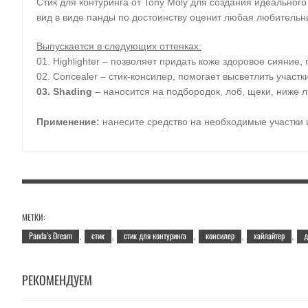
Стик для контуринга от Tony Moly для создания идеальног
вид в виде панды по достоинству оценит любая любительн
Выпускается в следующих оттенках:
01. Highlighter – позволяет придать коже здоровое сияние
02. Concealer – стик-консилер, помогает высветлить участк
03. Shading
– наносится на подбородок, лоб, щеки, ниже л
Применение:
нанесите средство на необходимые участки 
Объем:
2,5 гр.
МЕТКИ:
Panda's Dream
стик
стик для контуринга
консилер
хайлайтер
д
,
,
,
,
,
РЕКОМЕНДУЕМ