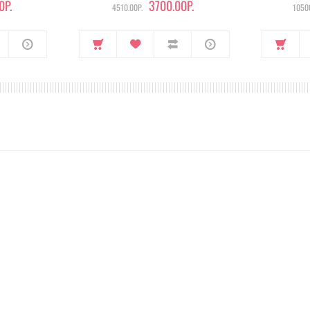
0Р.
3700.00Р.
4510.00Р.
10500