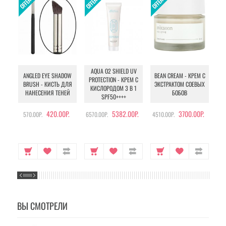
AQUA O2 SHIELD UV
B
ANGLED EYE SHADOW
BEAN CREAM - КРЕМ С
PROTECTION - КРЕМ С
BRUSH - КИСТЬ ДЛЯ
ЭКСТРАКТОМ СОЕВЫХ
КИСЛОРОДОМ 3 В 1
УХ
НАНЕСЕНИЯ ТЕНЕЙ
БОБОВ
SPF50++++
420.00Р.
5382.00Р.
3700.00Р.
570.00Р.
6570.00Р.
4510.00Р.
105
ВЫ СМОТРЕЛИ