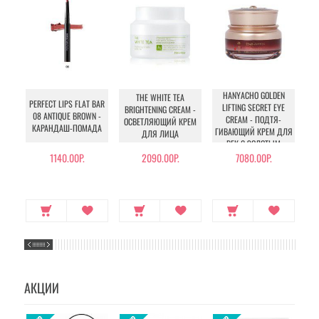
HANYACHO GOLDEN
THE WHITE TEA
BC
PERFECT LIPS FLAT BAR
LIFTING SECRET EYE
BRIGHTENING CREAM -
08 ANTIQUE BROWN -
CREAM - ПОДТЯ­
ОСВЕТЛЯЮЩИЙ КРЕМ
PA
КАРАНДАШ-ПОМАДА
ГИВАЮЩИЙ КРЕМ ДЛЯ
ДЛЯ ЛИЦА
ВЕК С ЗОЛОТЫМ
КОМПЛЕКСОМ
1140.00Р.
2090.00Р.
7080.00Р.
АКЦИИ