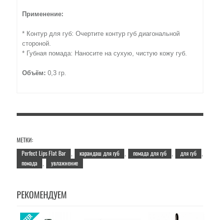
Применение:
* Контур для губ: Очертите контур губ диагональной
стороной.
* Губная помада: Наносите на сухую, чистую кожу губ.
Объём:
0,3 гр.
МЕТКИ:
Perfect Lips Flat Bar
карандаш для губ
помада для губ
для губ
,
,
,
,
помада
увлажнение
,
РЕКОМЕНДУЕМ