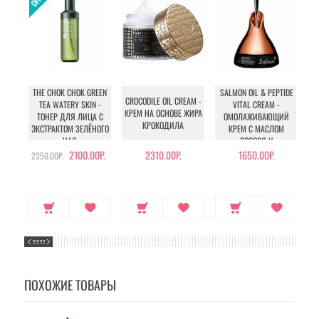
THE CHOK CHOK GREEN
SALMON OIL & PEPTIDE
CROCODILE OIL CREAM -
TEA WATERY SKIN -
VITAL CREAM -
КРЕМ НА ОСНОВЕ ЖИРА
ТОНЕР ДЛЯ ЛИЦА С
ОМОЛАЖИВАЮЩИЙ
E
КРОКОДИЛА
ЭКСТРАКТОМ ЗЕЛЁНОГО
КРЕМ С МАСЛОМ
ЧАЯ
ЛОСОСЯ И
К
ПЕПТИДАМИ
2100.00Р.
2310.00Р.
1650.00Р.
2350.00Р.
ПОХОЖИЕ ТОВАРЫ