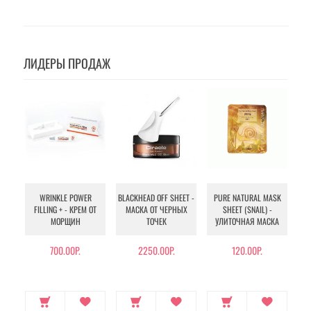
ЛИДЕРЫ ПРОДАЖ
WRINKLE POWER
BLACKHEAD OFF SHEET -
PURE NATURAL MASK
MU
FILLING + - КРЕМ ОТ
МАСКА ОТ ЧЕРНЫХ
SHEET (SNAIL) -
- 
МОРЩИН
ТОЧЕК
УЛИТОЧНАЯ МАСКА
Э
700.00Р.
2250.00Р.
120.00Р.