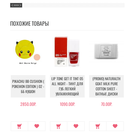
ПОХОЖИЕ ТОВАРЫ
AN
LIP TONE GET IT TINT 05
(PROMO) NATURALTH
PIKACHU BB CUSHION (
ALL NIGHT - ТИНТ ДЛЯ
GOAT MILK PURE
POKEMON EDITION ) 02 -
АН
ГУБ ЛЕГКИЙ
COTTON SHEET -
ББ КУШОН
УВЛАЖНЯЮЩИЙ
ВАТНЫЕ ДИСКИ
2850.00Р.
1090.00Р.
70.00Р.