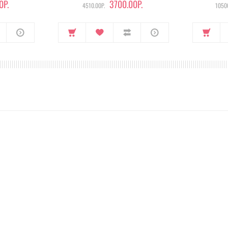
0Р.
3700.00Р.
4510.00Р.
10500