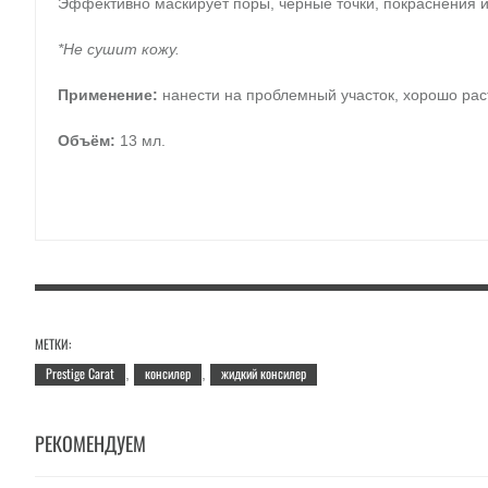
Эффективно маскирует поры, черные точки, покраснения и 
*Не сушит кожу.
Применение:
нанести на проблемный участок, хорошо раст
Объём:
13 мл.
МЕТКИ:
Prestige Carat
консилер
жидкий консилер
,
,
РЕКОМЕНДУЕМ