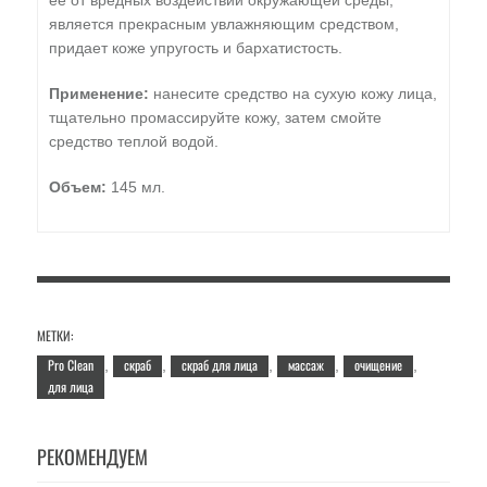
ее от вредных воздействий окружающей среды,
является прекрасным увлажняющим средством,
придает коже упругость и бархатистость.
Применение:
нанесите средство на сухую кожу лица,
тщательно промассируйте кожу, затем смойте
средство теплой водой.
Объем:
145 мл.
МЕТКИ:
Pro Clean
скраб
скраб для лица
массаж
очищение
,
,
,
,
,
для лица
РЕКОМЕНДУЕМ