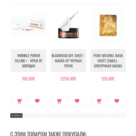
WRINKLE POWER
BLACKHEAD OFF SHEET -
PURE NATURAL MASK
MU
FILLING + - КРЕМ ОТ
МАСКА ОТ ЧЕРНЫХ
SHEET (SNAIL) -
- 
МОРЩИН
ТОЧЕК
УЛИТОЧНАЯ МАСКА
Э
700.00Р.
2250.00Р.
120.00Р.
С ЭТИМ ТОВАРОМ ТАКЖЕ ПОКУПАЛИ: