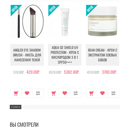
AQUA O2 SHIELD UV
B
ANGLED EYE SHADOW
BEAN CREAM - КРЕМ С
PROTECTION - КРЕМ С
BRUSH - КИСТЬ ДЛЯ
ЭКСТРАКТОМ СОЕВЫХ
КИСЛОРОДОМ 3 В 1
УХ
НАНЕСЕНИЯ ТЕНЕЙ
БОБОВ
SPF50++++
420.00Р.
5382.00Р.
3700.00Р.
570.00Р.
6570.00Р.
4510.00Р.
105
ВЫ СМОТРЕЛИ