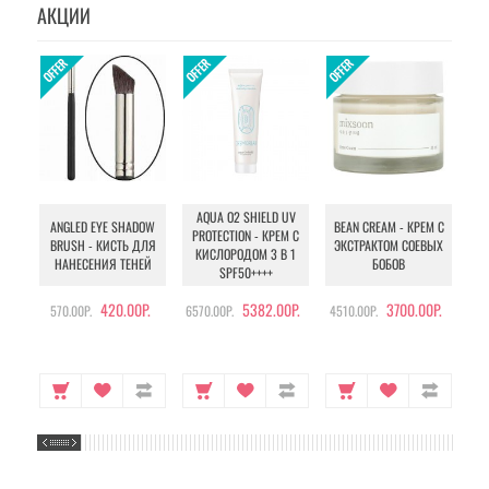
АКЦИИ
AQUA O2 SHIELD UV
B
ANGLED EYE SHADOW
BEAN CREAM - КРЕМ С
PROTECTION - КРЕМ С
BRUSH - КИСТЬ ДЛЯ
ЭКСТРАКТОМ СОЕВЫХ
КИСЛОРОДОМ 3 В 1
УХ
НАНЕСЕНИЯ ТЕНЕЙ
БОБОВ
SPF50++++
420.00Р.
5382.00Р.
3700.00Р.
570.00Р.
6570.00Р.
4510.00Р.
105