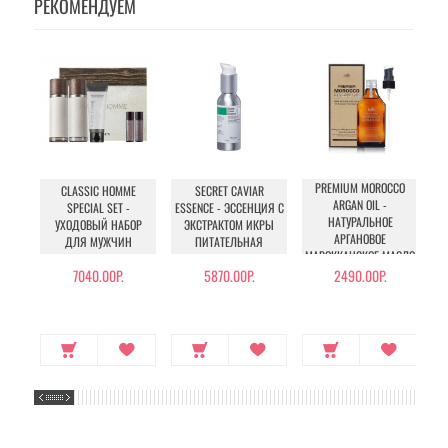
РЕКОМЕНДУЕМ
PREMIUM MOROCCO
IN
CLASSIC HOMME
SECRET CAVIAR
ARGAN OIL -
SPECIAL SET -
ESSENCE - ЭССЕНЦИЯ С
НАТУРАЛЬНОЕ
УХОДОВЫЙ НАБОР
ЭКСТРАКТОМ ИКРЫ
АРГАНОВОЕ
ДЛЯ МУЖЧИН
ПИТАТЕЛЬНАЯ
МАРОККАНСКОЕ МАСЛО
ДЛЯ ВОЛОС
7040.00Р.
5870.00Р.
2490.00Р.