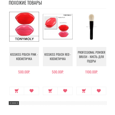
ПОХОЖИЕ ТОВАРЫ
PROFESSIONAL POWDER
PR
KISSKISS POUCH PINK -
KISSKISS POUCH RED -
BRUSH - КИСТЬ ДЛЯ
КОСМЕТИЧКА
КОСМЕТИЧКА
ПУДРЫ
500.00Р.
500.00Р.
1100.00Р.