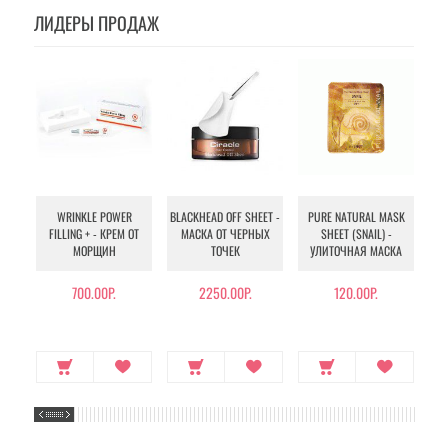
ЛИДЕРЫ ПРОДАЖ
WRINKLE POWER
BLACKHEAD OFF SHEET -
PURE NATURAL MASK
MU
FILLING + - КРЕМ ОТ
МАСКА ОТ ЧЕРНЫХ
SHEET (SNAIL) -
- 
МОРЩИН
ТОЧЕК
УЛИТОЧНАЯ МАСКА
Э
700.00Р.
2250.00Р.
120.00Р.