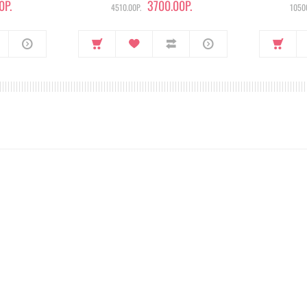
0Р.
3700.00Р.
4510.00Р.
10500