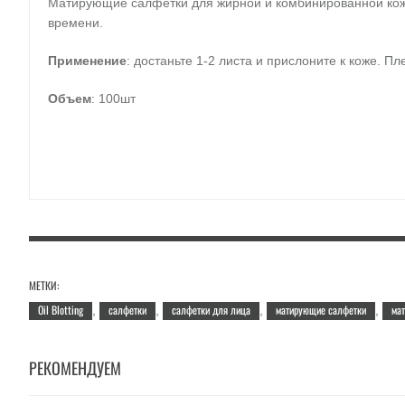
Матирующие салфетки для жирной и комбинированной кожи.
времени.
Применение
: достаньте 1-2 листа и прислоните к коже. 
Объем
: 100шт
МЕТКИ:
Oil Blotting
салфетки
салфетки для лица
матирующие салфетки
ма
,
,
,
,
РЕКОМЕНДУЕМ