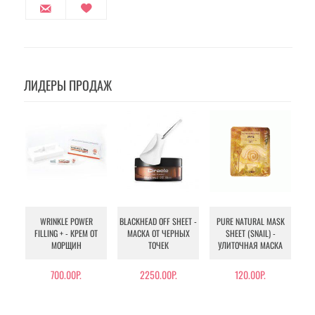
ЛИДЕРЫ ПРОДАЖ
WRINKLE POWER
BLACKHEAD OFF SHEET -
PURE NATURAL MASK
MU
FILLING + - КРЕМ ОТ
МАСКА ОТ ЧЕРНЫХ
SHEET (SNAIL) -
- 
МОРЩИН
ТОЧЕК
УЛИТОЧНАЯ МАСКА
Э
700.00Р.
2250.00Р.
120.00Р.