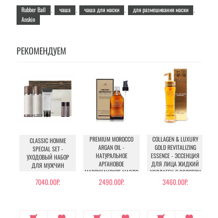
Rubber Ball
чаша
чаша для маски
для размешивания маски
,
,
,
,
Anskin
РЕКОМЕНДУЕМ
PREMIUM MOROCCO
COLLAGEN & LUXURY
T
CLASSIC HOMME
ARGAN OIL -
GOLD REVITALIZING
SPECIAL SET -
НАТУРАЛЬНОЕ
ESSENCE - ЭССЕНЦИЯ
УХОДОВЫЙ НАБОР
АРГАНОВОЕ
ДЛЯ ЛИЦА ЖИДКИЙ
ЭК
ДЛЯ МУЖЧИН
МАРОККАНСКОЕ МАСЛО
КОЛЛАГЕН С ЗОЛОТОМ
ДЛЯ ВОЛОС
7040.00Р.
2490.00Р.
3460.00Р.
23