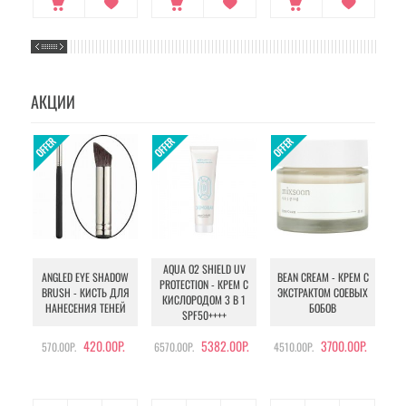
АКЦИИ
AQUA O2 SHIELD UV
B
ANGLED EYE SHADOW
BEAN CREAM - КРЕМ С
PROTECTION - КРЕМ С
BRUSH - КИСТЬ ДЛЯ
ЭКСТРАКТОМ СОЕВЫХ
КИСЛОРОДОМ 3 В 1
УХ
НАНЕСЕНИЯ ТЕНЕЙ
БОБОВ
SPF50++++
420.00Р.
5382.00Р.
3700.00Р.
570.00Р.
6570.00Р.
4510.00Р.
105