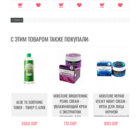
С ЭТИМ ТОВАРОМ ТАКЖЕ ПОКУПАЛИ:
MOISTURE BRIGHTENING
MOISTURE REPAIR
JA
PEARL CREAM -
VELVET NIGHT CREAM -
ALOE 76 SOOTHING
УВЛАЖНЯЮЩИЙ КРЕМ
КРЕМ ДЛЯ ЛИЦА
TONER - ТОНЕР С АЛОЕ
С ЭКСТРАКТОМ
НОЧНОЙ
МА
ЖЕМЧУГА ДЛЯ
ВОССТАНАВЛИВАЮЩИЙ
СИЯНИЯ КОЖИ ЛИЦА
3660.00Р.
770.00Р.
890.00Р.