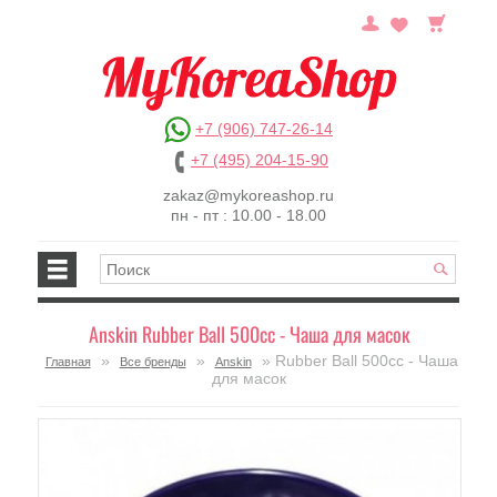
+7 (906) 747-26-14
+7 (495) 204-15-90
zakaz@mykoreashop.ru
пн - пт : 10.00 - 18.00
Anskin Rubber Ball 500cc - Чаша для масок
»
»
» Rubber Ball 500cc - Чаша
Главная
Все бренды
Anskin
для масок